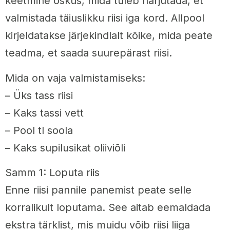
keetmine oskus, mida tuleb harjutada, et
valmistada täiuslikku riisi iga kord. Allpool
kirjeldatakse järjekindlalt kõike, mida peate
teadma, et saada suurepärast riisi.
Mida on vaja valmistamiseks:
– Üks tass riisi
– Kaks tassi vett
– Pool tl soola
– Kaks supilusikat oliiviõli
Samm 1: Loputa riis
Enne riisi pannile panemist peate selle
korralikult loputama. See aitab eemaldada
ekstra tärklist, mis muidu võib riisi liiga