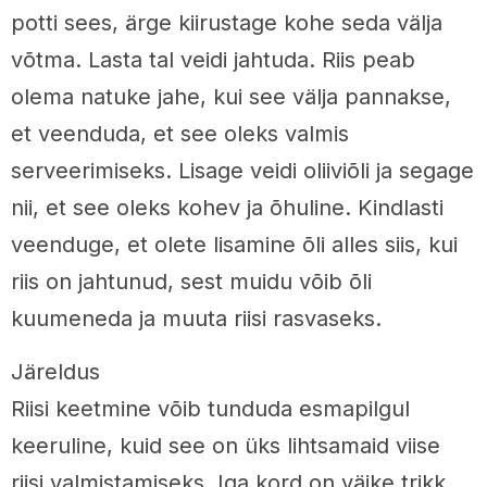
potti sees, ärge kiirustage kohe seda välja
võtma. Lasta tal veidi jahtuda. Riis peab
olema natuke jahe, kui see välja pannakse,
et veenduda, et see oleks valmis
serveerimiseks. Lisage veidi oliiviõli ja segage
nii, et see oleks kohev ja õhuline. Kindlasti
veenduge, et olete lisamine õli alles siis, kui
riis on jahtunud, sest muidu võib õli
kuumeneda ja muuta riisi rasvaseks.
Järeldus
Riisi keetmine võib tunduda esmapilgul
keeruline, kuid see on üks lihtsamaid viise
riisi valmistamiseks. Iga kord on väike trikk,