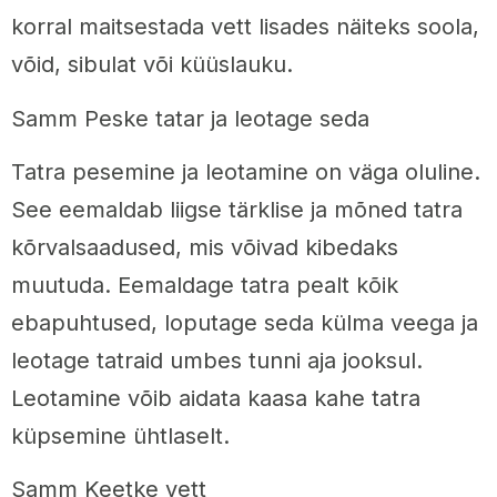
korral maitsestada vett lisades näiteks soola,
võid, sibulat või küüslauku.
Samm Peske tatar ja leotage seda
Tatra pesemine ja leotamine on väga oluline.
See eemaldab liigse tärklise ja mõned tatra
kõrvalsaadused, mis võivad kibedaks
muutuda. Eemaldage tatra pealt kõik
ebapuhtused, loputage seda külma veega ja
leotage tatraid umbes tunni aja jooksul.
Leotamine võib aidata kaasa kahe tatra
küpsemine ühtlaselt.
Samm Keetke vett