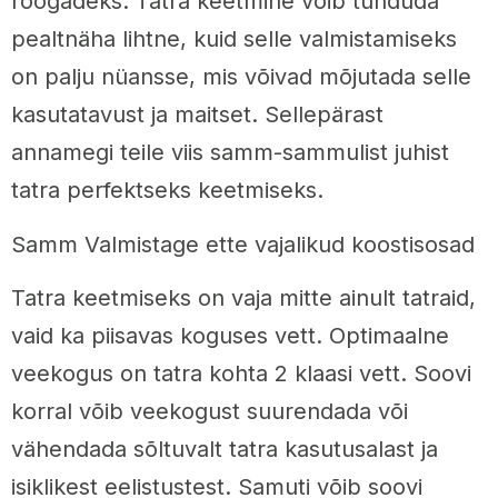
roogadeks. Tatra keetmine võib tunduda
pealtnäha lihtne, kuid selle valmistamiseks
on palju nüansse, mis võivad mõjutada selle
kasutatavust ja maitset. Sellepärast
annamegi teile viis samm-sammulist juhist
tatra perfektseks keetmiseks.
Samm Valmistage ette vajalikud koostisosad
Tatra keetmiseks on vaja mitte ainult tatraid,
vaid ka piisavas koguses vett. Optimaalne
veekogus on tatra kohta 2 klaasi vett. Soovi
korral võib veekogust suurendada või
vähendada sõltuvalt tatra kasutusalast ja
isiklikest eelistustest. Samuti võib soovi