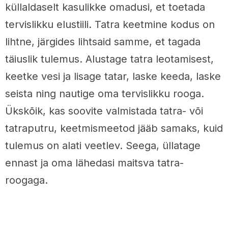
küllaldaselt kasulikke omadusi, et toetada
tervislikku elustiili. Tatra keetmine kodus on
lihtne, järgides lihtsaid samme, et tagada
täiuslik tulemus. Alustage tatra leotamisest,
keetke vesi ja lisage tatar, laske keeda, laske
seista ning nautige oma tervislikku rooga.
Ükskõik, kas soovite valmistada tatra- või
tatraputru, keetmismeetod jääb samaks, kuid
tulemus on alati veetlev. Seega, üllatage
ennast ja oma lähedasi maitsva tatra-
roogaga.