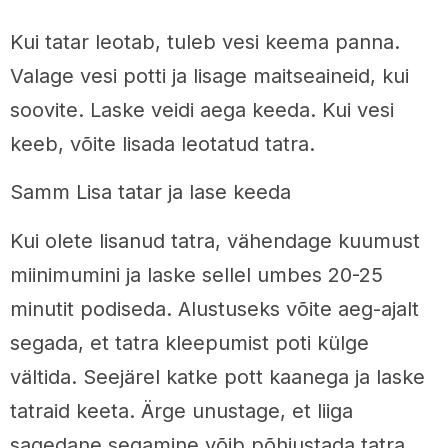
Kui tatar leotab, tuleb vesi keema panna.
Valage vesi potti ja lisage maitseaineid, kui
soovite. Laske veidi aega keeda. Kui vesi
keeb, võite lisada leotatud tatra.
Samm Lisa tatar ja lase keeda
Kui olete lisanud tatra, vähendage kuumust
miinimumini ja laske sellel umbes 20-25
minutit podiseda. Alustuseks võite aeg-ajalt
segada, et tatra kleepumist poti külge
vältida. Seejärel katke pott kaanega ja laske
tatraid keeta. Ärge unustage, et liiga
sagedane segamine võib põhjustada tatra