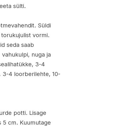
eeta sülti.
tmevahendit. Süldi
 torukujulist vormi.
uid seda saab
 vahukulpi, nuga ja
sealihatükke, 3-4
, 3-4 loorberilehte, 10-
urde potti. Lisage
bes 5 cm. Kuumutage