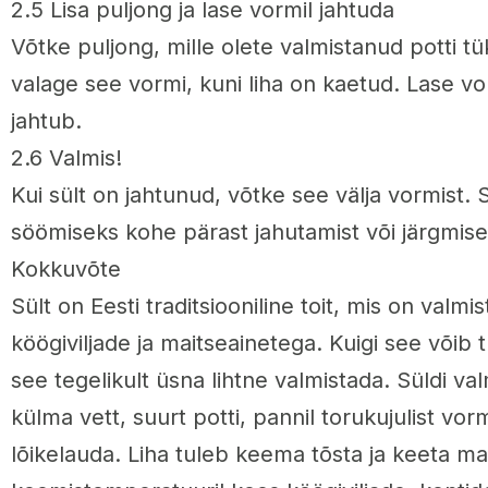
2.5 Lisa puljong ja lase vormil jahtuda
Võtke puljong, mille olete valmistanud potti tük
valage see vormi, kuni liha on kaetud. Lase vor
jahtub.
2.6 Valmis!
Kui sült on jahtunud, võtke see välja vormist. 
söömiseks kohe pärast jahutamist või järgmise
Kokkuvõte
Sült on Eesti traditsiooniline toit, mis on valmis
köögiviljade ja maitseainetega. Kuigi see võib
see tegelikult üsna lihtne valmistada. Süldi va
külma vett, suurt potti, pannil torukujulist vor
lõikelauda. Liha tuleb keema tõsta ja keeta ma