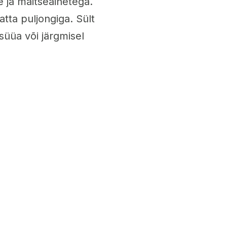
e ja maitseainetega.
atta puljongiga. Sült
süüa või järgmisel