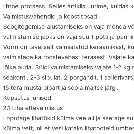
lihtne protsess. Selles artiklis uurime, kuidas k
Valmistusvahendid ja koostisosad
Söögitegemise alustamiseks on vaja mõnda võ
valmistamise jaoks on vaja suurt potti ja pannil
Vorm on tavaliselt valmistatud keraamikast, k
valmistada ka roostevabast terasest. Vajate ka
lõikelauda. Süldi valmistamiseks vajate 1-2 kg 
seakonti, 2-3 sibulat, 2 porgandit, 1 sellerivars
15 tera musta pipart ja soola maitse järgi.
Küpsetus juhised
2.1 Liha ettevalmistus
Loputage lihatükid külma vee all ja asetage su
külma vett, nii et vesi kataks lihatooteid um