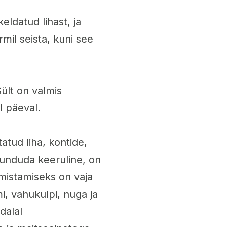
eldatud lihast, ja
mil seista, kuni see
Sült on valmis
l päeval.
tatud liha, kontide,
 tunduda keeruline, on
lmistamiseks on vaja
mi, vahukulpi, nuga ja
dalal