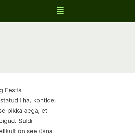
g Eestis
statud liha, kontide,
se pikka aega, et
õigud. Süldi
elikult on see üsna