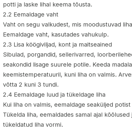
potti ja laske lihal keema tõusta.
2.2 Eemaldage vaht
Vaht on segu valkudest, mis moodustuvad lihal
Eemaldage vaht, kasutades vahukulp.
2.3 Lisa köögiviljad, kont ja maitseained
Sibulad, porgandid, sellerivarred, loorberilehe
seakondid lisage suurele potile. Keeda madala
keemistemperatuuril, kuni liha on valmis. Arve
võtta 2 kuni 3 tundi.
2.4 Eemaldage luud ja tükeldage liha
Kui liha on valmis, eemaldage seaküljed potist
Tükelda liha, eemaldades samal ajal kõõlused 
tükeldatud liha vormi.