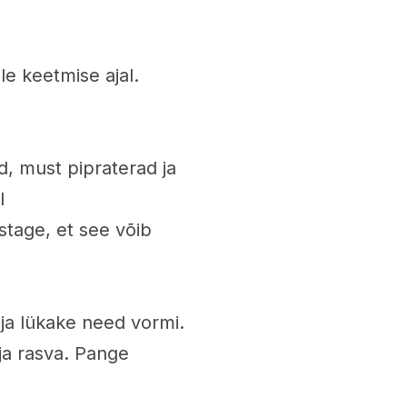
e keetmise ajal.
d, must pipraterad ja
l
stage, et see võib
 ja lükake need vormi.
ja rasva. Pange