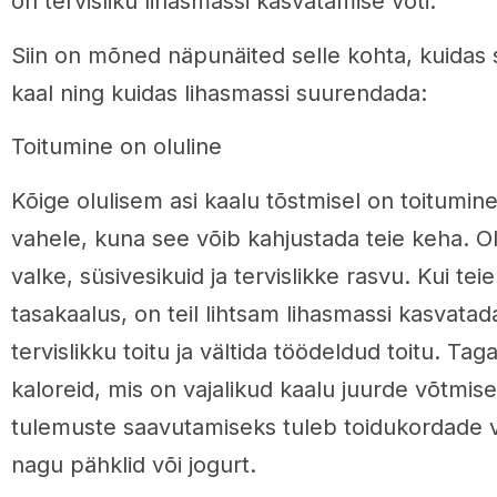
on tervisliku lihasmassi kasvatamise võti.
Siin on mõned näpunäited selle kohta, kuidas
kaal ning kuidas lihasmassi suurendada:
Toitumine on oluline
Kõige olulisem asi kaalu tõstmisel on toitumine
vahele, kuna see võib kahjustada teie keha. Ol
valke, süsivesikuid ja tervislikke rasvu. Kui tei
tasakaalus, on teil lihtsam lihasmassi kasvatada
tervislikku toitu ja vältida töödeldud toitu. Tag
kaloreid, mis on vajalikud kaalu juurde võtmis
tulemuste saavutamiseks tuleb toidukordade v
nagu pähklid või jogurt.