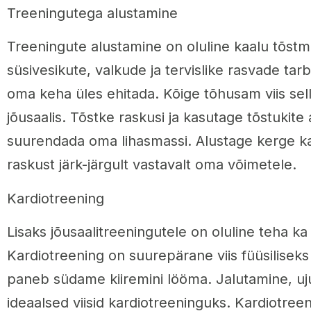
Treeningutega alustamine
Treeningute alustamine on oluline kaalu tõstm
süsivesikute, valkude ja tervislike rasvade tarb
oma keha üles ehitada. Kõige tõhusam viis sel
jõusaalis. Tõstke raskusi ja kasutage tõstukite a
suurendada oma lihasmassi. Alustage kerge k
raskust järk-järgult vastavalt oma võimetele.
Kardiotreening
Lisaks jõusaalitreeningutele on oluline teha ka
Kardiotreening on suurepärane viis füüsilisek
paneb südame kiiremini lööma. Jalutamine, uj
ideaalsed viisid kardiotreeninguks. Kardiotreen