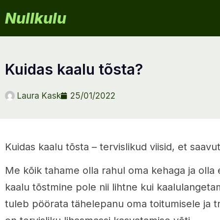
Nullkulu
kuidas kaalu tõsta?
Laura Kask
25/01/2022
Kuidas kaalu tõsta – tervislikud viisid, et saav
Me kõik tahame olla rahul oma kehaga ja olla 
kaalu tõstmine pole nii lihtne kui kaalulanget
tuleb pöörata tähelepanu oma toitumisele ja t