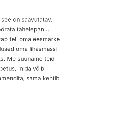
 see on saavutatav.
öörata tähelepanu.
tab teil oma eesmärke
alused oma lihasmassi
ks. Me suuname teid
õpetus, mida võib
damendita, sama kehtib