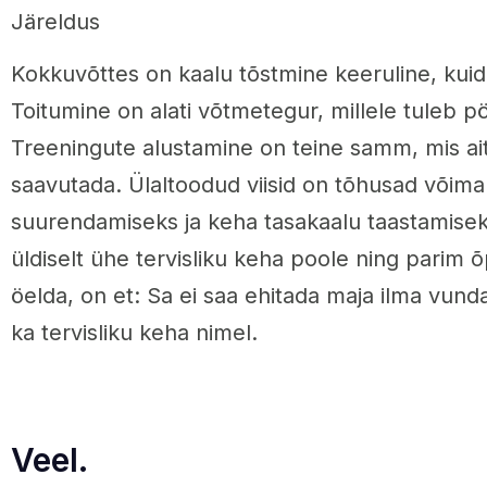
Järeldus
Kokkuvõttes on kaalu tõstmine keeruline, kuid
Toitumine on alati võtmetegur, millele tuleb p
Treeningute alustamine on teine samm, mis ai
saavutada. Ülaltoodud viisid on tõhusad võim
suurendamiseks ja keha tasakaalu taastamise
üldiselt ühe tervisliku keha poole ning parim 
öelda, on et: Sa ei saa ehitada maja ilma vun
ka tervisliku keha nimel.
Veel.