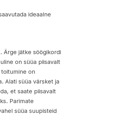
 saavutada ideaalne
. Ärge jätke söögikordi
uline on süüa piisavalt
e toitumine on
. Alati süüa värsket ja
ada, et saate piisavalt
eks. Parimate
ahel süüa suupisteid