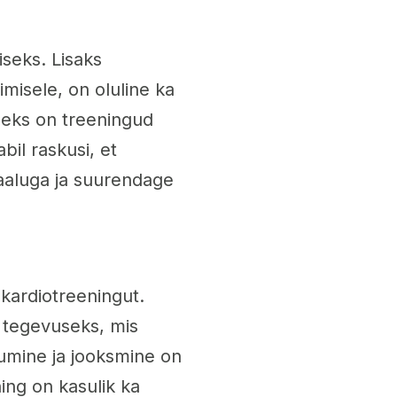
iseks. Lisaks
imisele, on oluline ka
leks on treeningud
bil raskusi, et
aaluga ja suurendage
 kardiotreeningut.
s tegevuseks, mis
umine ja jooksmine on
ing on kasulik ka