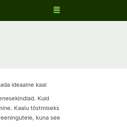
utada ideaalne kaal
enesekindlad. Kuid
amine. Kaalu tõstmiseks
reeningutele, kuna see