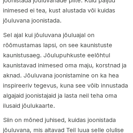
joonistada jõuluvanade pilte. Kuid paljud
inimesed ei tea, kust alustada või kuidas
jõuluvana joonistada.
Sel ajal kui jõuluvana jõuluajal on
rõõmustamas lapsi, on see kaunistuste
kaunistusaeg. Jõulupuhkuste eelõhtul
kaunistavad inimesed oma maju, korstnad ja
aknad. Jõuluvana joonistamine on ka hea
inspireeriv tegevus, kuna see võib innustada
algajaid joonistajaid ja lasta neil teha oma
ilusaid jõulukaarte.
Siin on mõned juhised, kuidas joonistada
jõuluvana, mis aitavad Teil luua selle olulise