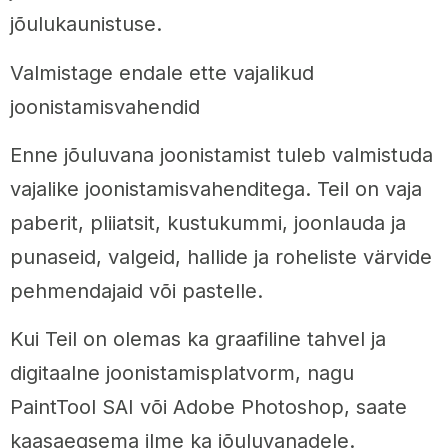
jõulukaunistuse.
Valmistage endale ette vajalikud
joonistamisvahendid
Enne jõuluvana joonistamist tuleb valmistuda
vajalike joonistamisvahenditega. Teil on vaja
paberit, pliiatsit, kustukummi, joonlauda ja
punaseid, valgeid, hallide ja roheliste värvide
pehmendajaid või pastelle.
Kui Teil on olemas ka graafiline tahvel ja
digitaalne joonistamisplatvorm, nagu
PaintTool SAI või Adobe Photoshop, saate
kaasaegsema ilme ka jõuluvanadele.