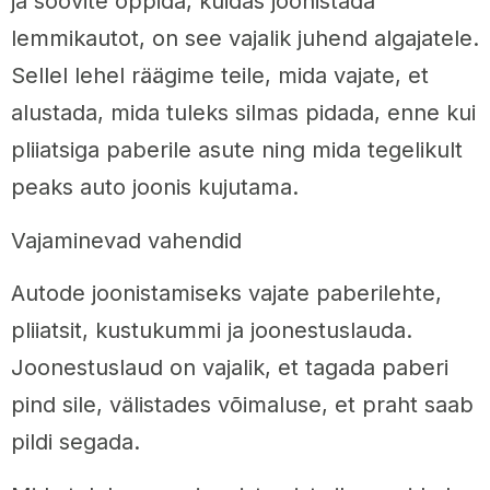
ja soovite õppida, kuidas joonistada
lemmikautot, on see vajalik juhend algajatele.
Sellel lehel räägime teile, mida vajate, et
alustada, mida tuleks silmas pidada, enne kui
pliiatsiga paberile asute ning mida tegelikult
peaks auto joonis kujutama.
Vajaminevad vahendid
Autode joonistamiseks vajate paberilehte,
pliiatsit, kustukummi ja joonestuslauda.
Joonestuslaud on vajalik, et tagada paberi
pind sile, välistades võimaluse, et praht saab
pildi segada.