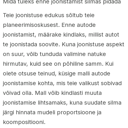
Mida tuleks enne joonistamist silmas pidada
Teie joonistuse edukus sõltub teie
planeerimisoskusest. Enne autode
joonistamist, määrake kindlaks, millist autot
te joonistada soovite. Kuna joonistuse aspekt
on suur, võib tunduda valimine natuke
hirmutav, kuid see on põhiline samm. Kui
olete otsuse teinud, küsige malli autode
joonistamise kohta, mis teie valikust sobivad
võivad olla. Mall võib kindlasti muuta
joonistamise lihtsamaks, kuna suudate silma
järgi hinnata mudeli proportsioone ja
koompositiooni.