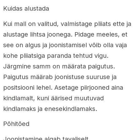
Kuidas alustada
Kui mall on valitud, valmistage pliiats ette ja
alustage lihtsa joonega. Pidage meeles, et
see on algus ja joonistamisel võib olla vaja
kohe pliiatsiga paranda tehtud vigu.
Järgmine samm on määrata paigutus.
Paigutus määrab joonistuse suuruse ja
positsiooni lehel. Asetage piirjooned aina
kindlamalt, kuni äärised muutuvad
kindlamaks ja enesekindlamaks.
Põhitõed
Joonistamine algab tavaliselt