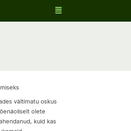
amiseks
ades vältimatu oskus
õenäoliselt olete
 lahendanud, kuid kas