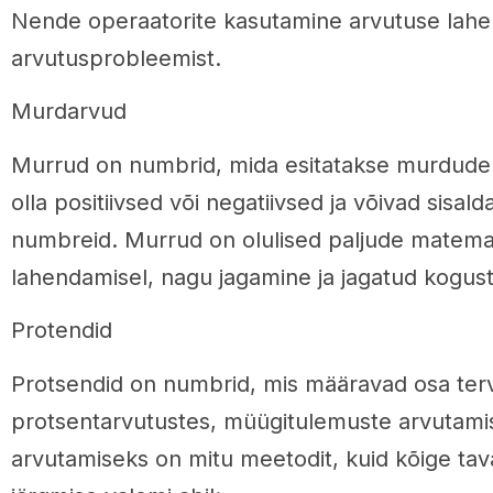
Nende operaatorite kasutamine arvutuse lahe
arvutusprobleemist.
Murdarvud
Murrud on numbrid, mida esitatakse murdude 
olla positiivsed või negatiivsed ja võivad sisal
numbreid. Murrud on olulised paljude matema
lahendamisel, nagu jagamine ja jagatud kogu
Protendid
Protsendid on numbrid, mis määravad osa ter
protsentarvutustes, müügitulemuste arvutamis
arvutamiseks on mitu meetodit, kuid kõige ta