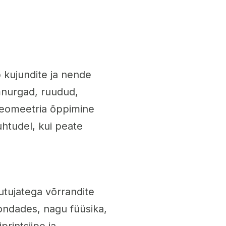
 kujundite ja nende
nurgad, ruudud,
 Geomeetria õppimine
uhtudel, kui peate
tujatega võrrandite
ondades, nagu füüsika,