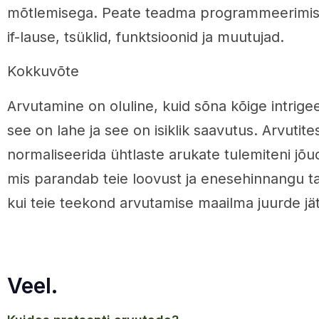
mõtlemisega. Peate teadma programmeerimise
if-lause, tsüklid, funktsioonid ja muutujad.
Kokkuvõte
Arvutamine on oluline, kuid sõna kõige intrige
see on lahe ja see on isiklik saavutus. Arvutite
normaliseerida ühtlaste arukate tulemiteni jõ
mis parandab teie loovust ja enesehinnangu ta
kui teie teekond arvutamise maailma juurde jä
Veel.