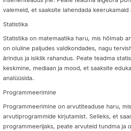
inseneriteadus jne. Peate teadma algebra põhip
valemeid, et saaksite lahendada keerukamaid 
Statistika
Statistika on matemaatika haru, mis hõlmab a
on oluline paljudes valdkondades, nagu tervis
ärindus ja isiklik rahandus. Peate teadma statis
keskmine, mediaan ja mood, et saaksite eduk
analüüsida.
Programmeerimine
Programmeerimine on arvutiteaduse haru, mi
arvutiprogrammide kirjutamist. Selleks, et sa
programmeerijaks, peate arvuteid tundma ja o