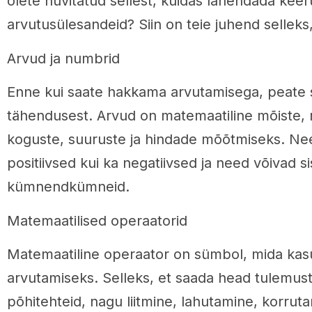
olete huvitatud sellest, kuidas lahendada kee
arvutusülesandeid? Siin on teie juhend selleks
Arvud ja numbrid
Enne kui saate hakkama arvutamisega, peate
tähendusest. Arvud on matemaatiline mõiste,
koguste, suuruste ja hindade mõõtmiseks. Need
positiivsed kui ka negatiivsed ja need võivad s
kümnendkümneid.
Matemaatilised operaatorid
Matemaatiline operaator on sümbol, mida kas
arvutamiseks. Selleks, et saada head tulemust
põhitehteid, nagu liitmine, lahutamine, korrut