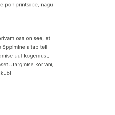
 põhiprintsiipe, nagu
erivam osa on see, et
s õppimine aitab teil
udmise uut kogemust,
set. Järgmise korrani,
tkub!