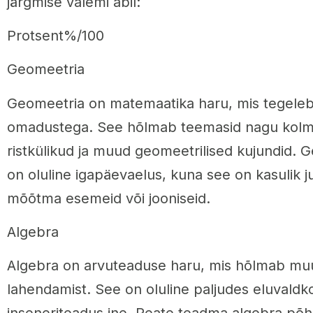
järgmise valemi abil:
Protsent%/100
Geomeetria
Geomeetria on matemaatika haru, mis tegeleb
omadustega. See hõlmab teemasid nagu kolm
ristkülikud ja muud geomeetrilised kujundid.
on oluline igapäevaelus, kuna see on kasulik j
mõõtma esemeid või jooniseid.
Algebra
Algebra on arvuteaduse haru, mis hõlmab muu
lahendamist. See on oluline paljudes eluvaldk