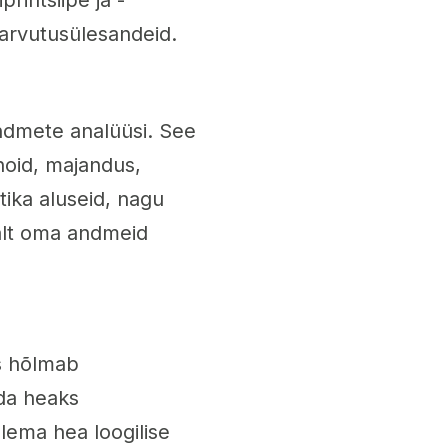
rintsiipe ja -
arvutusülesandeid.
ndmete analüüsi. See
hoid, majandus,
tika aluseid, nagu
alt oma andmeid
s hõlmab
ada heaks
lema hea loogilise