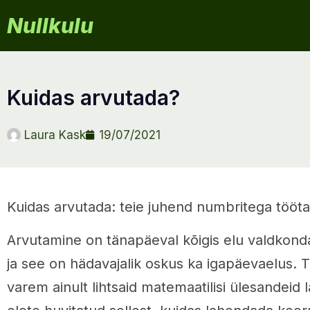
Nullkulu
kuidas arvutada?
Laura Kask
19/07/2021
Kuidas arvutada: teie juhend numbritega tööt
Arvutamine on tänapäeval kõigis elu valdkond
ja see on hädavajalik oskus ka igapäevaelus. T
varem ainult lihtsaid matemaatilisi ülesandeid