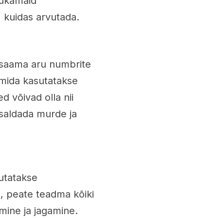
rukamaid
, kuidas arvutada.
 saama aru numbrite
 mida kasutatakse
 võivad olla nii
isaldada murde ja
utatakse
, peate teadma kõiki
amine ja jagamine.