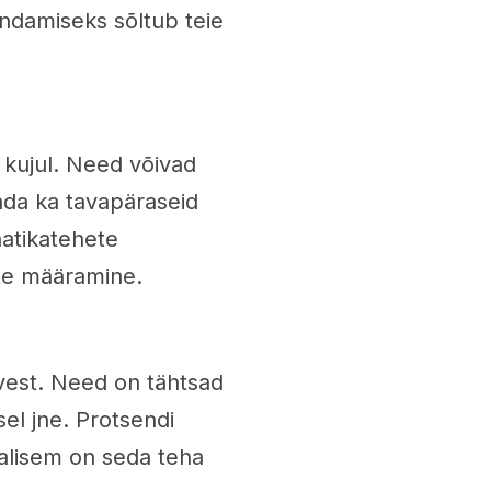
ndamiseks sõltub teie
kujul. Need võivad
dada ka tavapäraseid
atikatehete
ste määramine.
vest. Need on tähtsad
el jne. Protsendi
valisem on seda teha