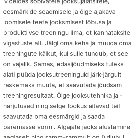
Mõeldes sobivatele jooksujalatsitele,
eesmärkide seadmisele ja õige ajakava
loomisele teete jooksmisest lõbusa ja
produktiivse treeningu ilma, et kannataksite
vigastuste all. Jälgi oma keha ja muuda oma
treeningute käikut, kui sulle tundub, et see
on vajalik. Samas, edasijõudmiseks tuleks
alati püüda jooksutreeninguid järk-järgult
raskemaks muuta, et saavutada jõudsam
treeningresultaat. Õige jooksutehnika ja -
harjutused ning selge fookus aitavad teil
saavutada oma eesmärgid ja saada
paremasse vormi. Algajate jaoks alustamine
aeglaselt ning samm-sammult on üldjuhul