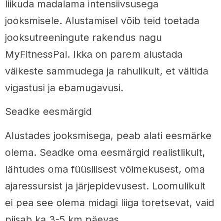
liikuda madalama intensiivsusega
jooksmisele. Alustamisel võib teid toetada
jooksutreeningute rakendus nagu
MyFitnessPal. Ikka on parem alustada
väikeste sammudega ja rahulikult, et vältida
vigastusi ja ebamugavusi.
Seadke eesmärgid
Alustades jooksmisega, peab alati eesmärke
olema. Seadke oma eesmärgid realistlikult,
lähtudes oma füüsilisest võimekusest, oma
ajaressursist ja järjepidevusest. Loomulikult
ei pea see olema midagi liiga toretsevat, vaid
piisab ka 3-5 km päevas.