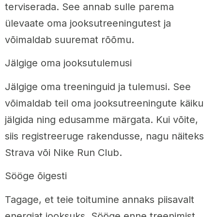
terviserada. See annab sulle parema
ülevaate oma jooksutreeningutest ja
võimaldab suuremat rõõmu.
Jälgige oma jooksutulemusi
Jälgige oma treeninguid ja tulemusi. See
võimaldab teil oma jooksutreeningute käiku
jälgida ning edusamme märgata. Kui võite,
siis registreeruge rakendusse, nagu näiteks
Strava või Nike Run Club.
Sööge õigesti
Tagage, et teie toitumine annaks piisavalt
energiat jooksuks. Sööge enne treenimist