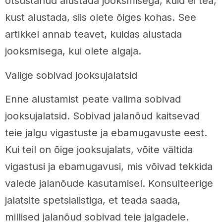
otsustanud alustada jooksmisega, kuid ei tea,
kust alustada, siis olete õiges kohas. See
artikkel annab teavet, kuidas alustada
jooksmisega, kui olete algaja.
Valige sobivad jooksujalatsid
Enne alustamist peate valima sobivad
jooksujalatsid. Sobivad jalanõud kaitsevad
teie jalgu vigastuste ja ebamugavuste eest.
Kui teil on õige jooksujalats, võite vältida
vigastusi ja ebamugavusi, mis võivad tekkida
valede jalanõude kasutamisel. Konsulteerige
jalatsite spetsialistiga, et teada saada,
millised jalanõud sobivad teie jalgadele.