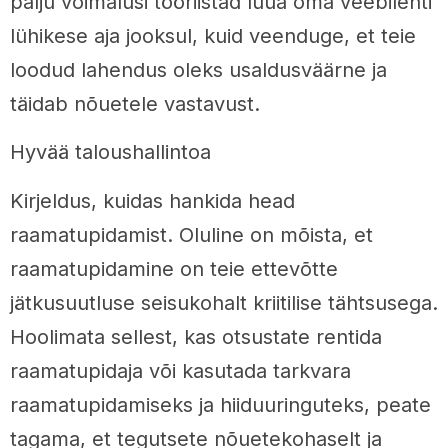
palju võimalusi tööriistad luua oma veebilehti
lühikese aja jooksul, kuid veenduge, et teie
loodud lahendus oleks usaldusväärne ja
täidab nõuetele vastavust.
Hyvää taloushallintoa
Kirjeldus, kuidas hankida head
raamatupidamist. Oluline on mõista, et
raamatupidamine on teie ettevõtte
jätkusuutluse seisukohalt kriitilise tähtsusega.
Hoolimata sellest, kas otsustate rentida
raamatupidaja või kasutada tarkvara
raamatupidamiseks ja hiiduuringuteks, peate
tagama, et tegutsete nõuetekohaselt ja