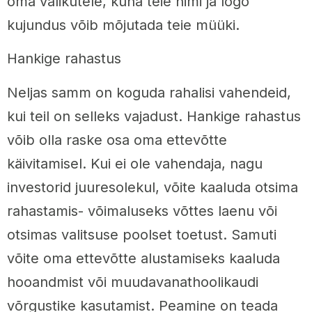
oma valikutele, kuna teie nimi ja logo
kujundus võib mõjutada teie müüki.
Hankige rahastus
Neljas samm on koguda rahalisi vahendeid,
kui teil on selleks vajadust. Hankige rahastus
võib olla raske osa oma ettevõtte
käivitamisel. Kui ei ole vahendaja, nagu
investorid juuresolekul, võite kaaluda otsima
rahastamis- võimaluseks võttes laenu või
otsimas valitsuse poolset toetust. Samuti
võite oma ettevõtte alustamiseks kaaluda
hooandmist või muudavanathoolikaudi
võrgustike kasutamist. Peamine on teada