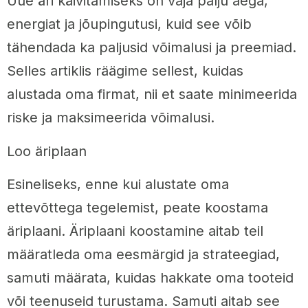
Uue äri käivitamiseks on vaja palju aega,
energiat ja jõupingutusi, kuid see võib
tähendada ka paljusid võimalusi ja preemiad.
Selles artiklis räägime sellest, kuidas
alustada oma firmat, nii et saate minimeerida
riske ja maksimeerida võimalusi.
Loo äriplaan
Esineliseks, enne kui alustate oma
ettevõttega tegelemist, peate koostama
äriplaani. Äriplaani koostamine aitab teil
määratleda oma eesmärgid ja strateegiad,
samuti määrata, kuidas hakkate oma tooteid
või teenuseid turustama. Samuti aitab see