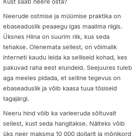
Kust saab neere osta?
Neerude ostmise ja müümise praktika on
ebaseaduslik peaaegu igas maailma riigis.
Üksnes Hiina on suurim riik, kus seda
tehakse. Olenemata sellest, on võimalik
interneti kaudu leida ka selliseid kohad, kes
pakuvad raha eest elundeid. Seejuures tuleb
aga meeles pidada, et selline tegevus on
ebaseaduslik ja võib kaasa tuua tõsiseid
tagajärgi.
Neeru hind võib ka varieeruda sõltuvalt
sellest, kust seda hangitakse. Näiteks võib
üks neer maksma 10 000 dollarit ja mõnikord