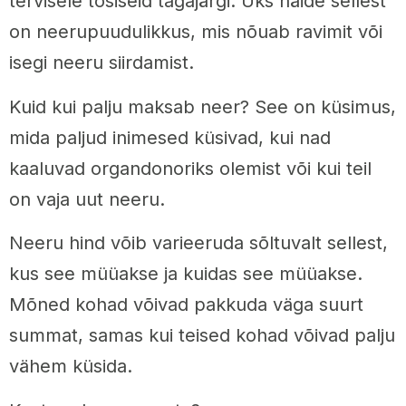
tervisele tõsiseid tagajärgi. Üks näide sellest
on neerupuudulikkus, mis nõuab ravimit või
isegi neeru siirdamist.
Kuid kui palju maksab neer? See on küsimus,
mida paljud inimesed küsivad, kui nad
kaaluvad organdonoriks olemist või kui teil
on vaja uut neeru.
Neeru hind võib varieeruda sõltuvalt sellest,
kus see müüakse ja kuidas see müüakse.
Mõned kohad võivad pakkuda väga suurt
summat, samas kui teised kohad võivad palju
vähem küsida.