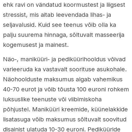
ehk ravi on vändatud koormustest ja liigsest
stressist, mis aitab leevendada lihas- ja
seljavalusid. Kuid see teenus võib olla ka
palju suurema hinnaga, sõltuvalt masseerija
kogemusest ja mainest.
Näo-, maniküüri- ja pediküürihooldus võivad
varieeruda ka vastavalt soorituse asukohale.
Näohoolduste maksumus algab vahemikus
40-70 eurot ja võib tõusta 100 euroni rohkem
luksuslike teenuste või viibimiskoha
põhjustel. Maniküüri kreemide, küünelakkide
lisatasuga võib maksumus sõltuvalt soovitud
disainist ulatuda 10-30 euroni. Pediküüride