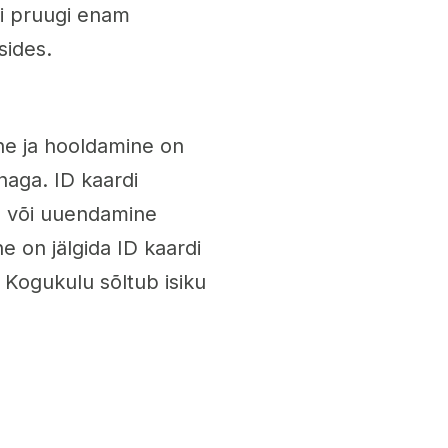
ei pruugi enam
sides.
ne ja hooldamine on
naga. ID kaardi
e või uuendamine
e on jälgida ID kaardi
 Kogukulu sõltub isiku