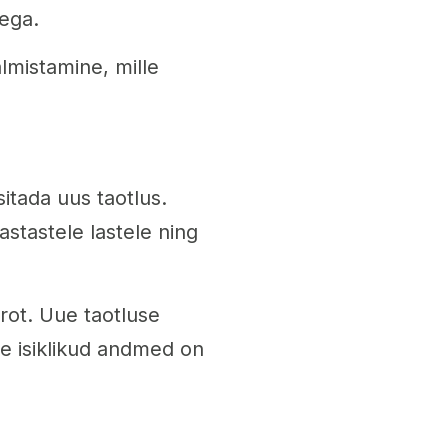
sega.
almistamine, mille
itada uus taotlus.
astastele lastele ning
rot. Uue taotluse
se isiklikud andmed on