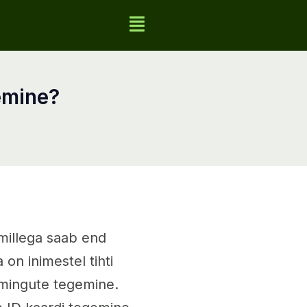
gemine?
 millega saab end
 on inimestel tihti
imingute tegemine.