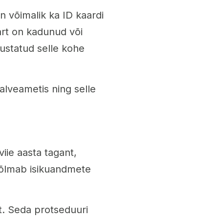
n võimalik ka ID kaardi
aart on kadunud või
hustatud selle kohe
valveametis ning selle
iie aasta tagant,
hõlmab isikuandmete
. Seda protseduuri