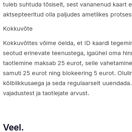
tuleb suhtuda tõsiselt, sest vananenud kaart 
aktsepteeritud olla paljudes ametlikes protses
Kokkuvõte
Kokkuvõttes võime öelda, et ID kaardi tegemi
seotud erinevate teenustega, igaühel oma hin
taotlemine maksab 25 eurot, selle vahetamin
samuti 25 eurot ning blokeering 5 eurot. Olulin
kõlblikkusaega ja seda regulaarselt uuendada.
vajadustest ja taotlejate arvust.
Veel.