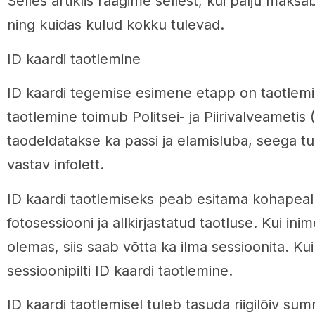
Selles artiklis räägime sellest, kui palju maks
ning kuidas kulud kokku tulevad.
ID kaardi taotlemine
ID kaardi tegemise esimene etapp on taotlemi
taotlemine toimub Politsei- ja Piirivalveameti
taodeldatakse ka passi ja elamisluba, seega t
vastav infolett.
ID kaardi taotlemiseks peab esitama kohapeal 
fotosessiooni ja allkirjastatud taotluse. Kui ini
olemas, siis saab võtta ka ilma sessioonita. Kui p
sessioonipilti ID kaardi taotlemine.
ID kaardi taotlemisel tuleb tasuda riigilõiv s