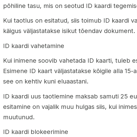
põhiline tasu, mis on seotud ID kaardi tegemi
Kui taotlus on esitatud, siis toimub ID kaardi v
käigus väljastatakse isikut tõendav dokument.
ID kaardi vahetamine
Kui inimene soovib vahetada ID kaarti, tuleb es
Esimene ID kaart väljastatakse kõigile alla 15-a
see on kehtiv kuni eluaastani.
ID kaardi uus taotlemine maksab samuti 25 eu
esitamine on vajalik muu hulgas siis, kui inime
muutunud.
ID kaardi blokeerimine