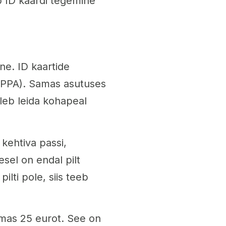
ab ID kaardi tegemine
ne. ID kaartide
s (PPA). Samas asutuses
uleb leida kohapeal
kehtiva passi,
mesel on endal pilt
ilti pole, siis teeb
ummas 25 eurot. See on