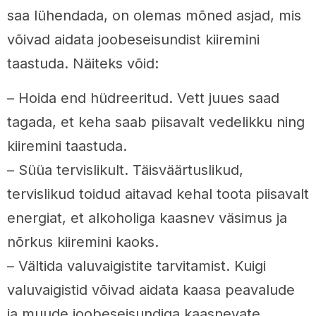
saa lühendada, on olemas mõned asjad, mis
võivad aidata joobeseisundist kiiremini
taastuda. Näiteks võid:
– Hoida end hüdreeritud. Vett juues saad
tagada, et keha saab piisavalt vedelikku ning
kiiremini taastuda.
– Süüa tervislikult. Täisväärtuslikud,
tervislikud toidud aitavad kehal toota piisavalt
energiat, et alkoholiga kaasnev väsimus ja
nõrkus kiiremini kaoks.
– Vältida valuvaigistite tarvitamist. Kuigi
valuvaigistid võivad aidata kaasa peavalude
ja muude joobeseisundiga kaasnevate