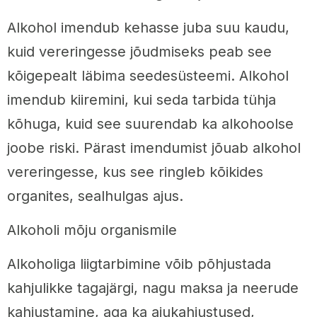
Alkohol imendub kehasse juba suu kaudu,
kuid vereringesse jõudmiseks peab see
kõigepealt läbima seedesüsteemi. Alkohol
imendub kiiremini, kui seda tarbida tühja
kõhuga, kuid see suurendab ka alkohoolse
joobe riski. Pärast imendumist jõuab alkohol
vereringesse, kus see ringleb kõikides
organites, sealhulgas ajus.
Alkoholi mõju organismile
Alkoholiga liigtarbimine võib põhjustada
kahjulikke tagajärgi, nagu maksa ja neerude
kahjustamine, aga ka ajukahjustused,