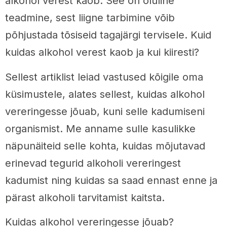
alkohol verest kaob. See on oluline
teadmine, sest liigne tarbimine võib
põhjustada tõsiseid tagajärgi tervisele. Kuid
kuidas alkohol verest kaob ja kui kiiresti?
Sellest artiklist leiad vastused kõigile oma
küsimustele, alates sellest, kuidas alkohol
vereringesse jõuab, kuni selle kadumiseni
organismist. Me anname sulle kasulikke
näpunäiteid selle kohta, kuidas mõjutavad
erinevad tegurid alkoholi vereringest
kadumist ning kuidas sa saad ennast enne ja
pärast alkoholi tarvitamist kaitsta.
Kuidas alkohol vereringesse jõuab?