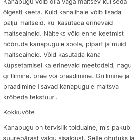
Kanapugu võib olla väga maitsev kui seda
õigesti keeta. Kuid kanalihale võib lisada
palju maitseid, kui kasutada erinevaid
maitseaineid. Näiteks võid enne keetmist
hõõruda kanapugule soola, pipart ja muid
maitseaineid. Võid kasutada kana
küpsetamisel ka erinevaid meetodeid, nagu
grillimine, prae või praadimine. Grillimine ja
praadimine lisavad kanapugule maitsva
krõbeda tekstuuri.
Kokkuvõte
Kanapugu on tervislik toiduaine, mis pakub
suurepärast valgu sisaldust. Selle ohutuks ja