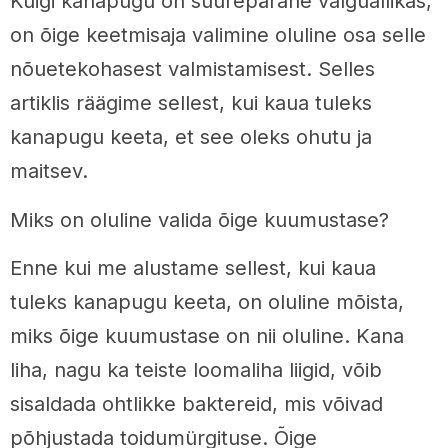
Kuigi kanapugu on suurepärane valguallikas,
on õige keetmisaja valimine oluline osa selle
nõuetekohasest valmistamisest. Selles
artiklis räägime sellest, kui kaua tuleks
kanapugu keeta, et see oleks ohutu ja
maitsev.
Miks on oluline valida õige kuumustase?
Enne kui me alustame sellest, kui kaua
tuleks kanapugu keeta, on oluline mõista,
miks õige kuumustase on nii oluline. Kana
liha, nagu ka teiste loomaliha liigid, võib
sisaldada ohtlikke baktereid, mis võivad
põhjustada toidumürgituse. Õige