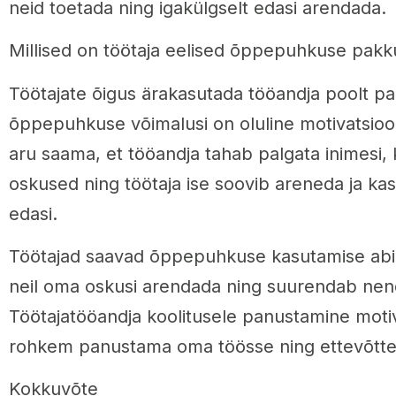
neid toetada ning igakülgselt edasi arendada.
Millised on töötaja eelised õppepuhkuse pakk
Töötajate õigus ärakasutada tööandja poolt p
õppepuhkuse võimalusi on oluline motivatsioo
aru saama, et tööandja tahab palgata inimesi, 
oskused ning töötaja ise soovib areneda ja kasv
edasi.
Töötajad saavad õppepuhkuse kasutamise abil 
neil oma oskusi arendada ning suurendab nend
Töötajatööandja koolitusele panustamine motiv
rohkem panustama oma töösse ning ettevõtte 
Kokkuvõte