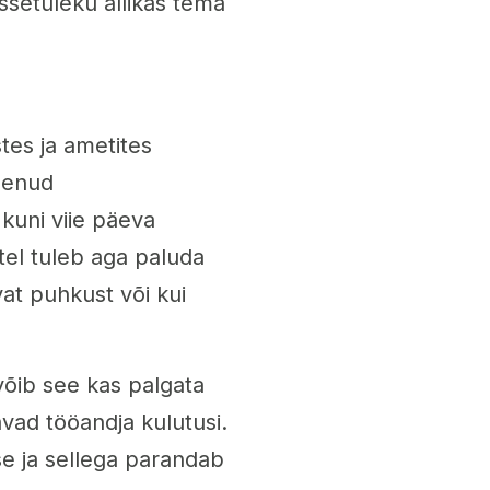
ssetuleku allikas tema
tes ja ametites
nenud
 kuni viie päeva
el tuleb aga paluda
at puhkust või kui
võib see kas palgata
avad tööandja kulutusi.
se ja sellega parandab