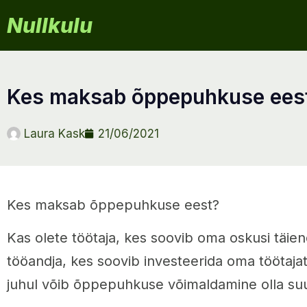
Nullkulu
kes maksab õppepuhkuse ees
Laura Kask
21/06/2021
Kes maksab õppepuhkuse eest?
Kas olete töötaja, kes soovib oma oskusi täien
tööandja, kes soovib investeerida oma töötaja
juhul võib õppepuhkuse võimaldamine olla su