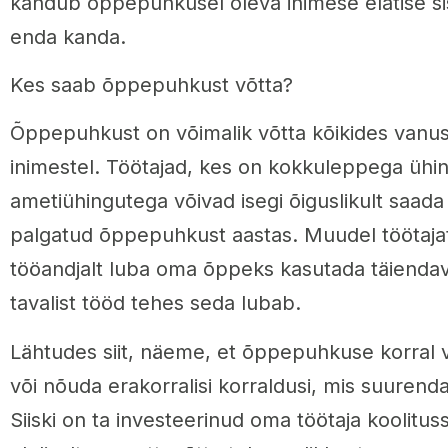
kandub õppepuhkusel oleva inimese elatise si
enda kanda.
Kes saab õppepuhkust võtta?
Õppepuhkust on võimalik võtta kõikides vanus
inimestel. Töötajad, kes on kokkuleppega ühi
ametiühingutega võivad isegi õiguslikult saada
palgatud õppepuhkust aastas. Muudel töötajat
tööandjalt luba oma õppeks kasutada täiendav
tavalist tööd tehes seda lubab.
Lähtudes siit, näeme, et õppepuhkuse korral 
või nõuda erakorralisi korraldusi, mis suurend
Siiski on ta investeerinud oma töötaja koolitus