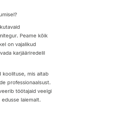
umisel?
akutavaid
nitegur. Peame kõik
kel on vajalikud
ada karjääriredelil
koolituse, mis aitab
e professionaalsust.
eerib töötajaid veelgi
edusse laiemalt.