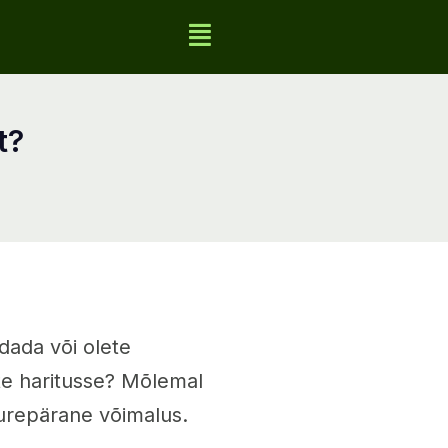
t?
dada või olete
te haritusse? Mõlemal
urepärane võimalus.