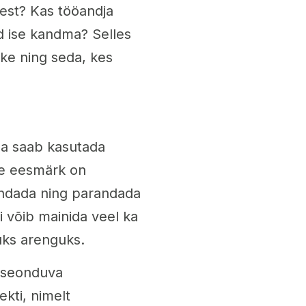
est? Kas tööandja
d ise kandma? Selles
ke ning seda, kes
da saab kasutada
le eesmärk on
endada ning parandada
i võib mainida veel ka
uks arenguks.
a seonduva
kti, nimelt