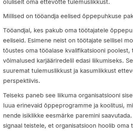
oluliselt oma ettevõtte tulemuslikkust.
Millised on tööandja eelised õppepuhkuse pa
Tööandjal, kes pakub oma töötajatele õppepu
eeliseid. Esimene neist on töötajate sellisel m
tõustes oma tööalase kvalifikatsiooni poolest
võimalused karjääriredelil edasi liikumiseks.
suuremat tulemuslikkust ja kasumlikkust ettev
perspektiivis.
Teiseks paneb see liikuma organisatsiooni sis
luua erinevaid õppeprogramme ja koolitusi, mis
nende isiklikke eesmärke paremini saavutada. 
signaal teistele, et organisatsioon hoolib oma t