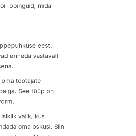
või -õpinguid, mida
õppepuhkuse eest.
d erineda vastavalt
sena.
 oma töötajate
 palga. See tüüp on
vorm.
iklik valik, kus
endada oma oskusi. Siin