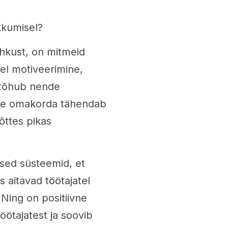
kkumisel?
hkust, on mitmeid
oel motiveerimine,
, tõhub nende
 See omakorda tähendab
õttes pikas
esed süsteemid, et
 aitavad töötajatel
Ning on positiivne
öötajatest ja soovib