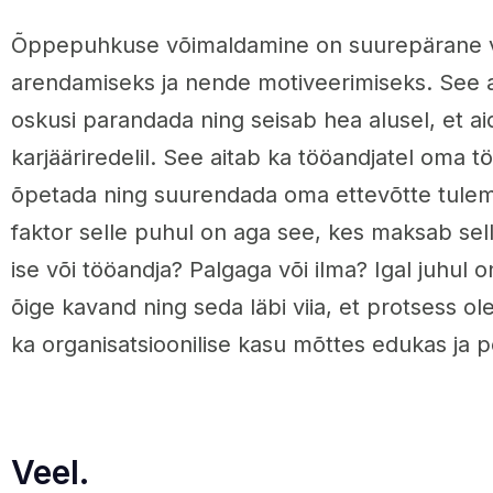
Õppepuhkuse võimaldamine on suurepärane v
arendamiseks ja nende motiveerimiseks. See a
oskusi parandada ning seisab hea alusel, et aid
karjääriredelil. See aitab ka tööandjatel oma tö
õpetada ning suurendada oma ettevõtte tulemu
faktor selle puhul on aga see, kes maksab sell
ise või tööandja? Palgaga või ilma? Igal juhul 
õige kavand ning seda läbi viia, et protsess ol
ka organisatsioonilise kasu mõttes edukas ja poli
Veel.