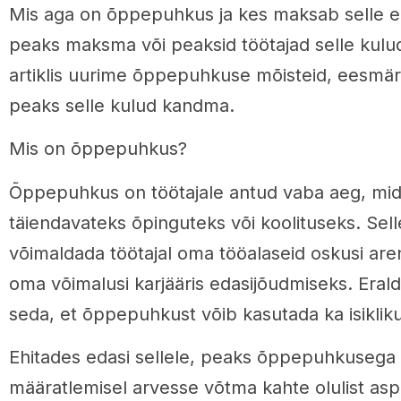
Mis aga on õppepuhkus ja kes maksab selle e
peaks maksma või peaksid töötajad selle kulu
artiklis uurime õppepuhkuse mõisteid, eesmär
peaks selle kulud kandma.
Mis on õppepuhkus?
Õppepuhkus on töötajale antud vaba aeg, mi
täiendavateks õpinguteks või koolituseks. Sel
võimaldada töötajal oma tööalaseid oskusi ar
oma võimalusi karjääris edasijõudmiseks. Erald
seda, et õppepuhkust võib kasutada ka isiklik
Ehitades edasi sellele, peaks õppepuhkuseg
määratlemisel arvesse võtma kahte olulist aspe