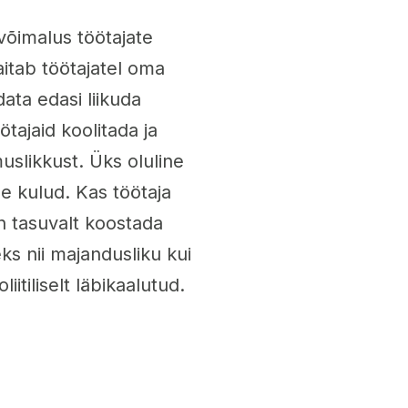
õimalus töötajate
itab töötajatel oma
ata edasi liikuda
ötajaid koolitada ja
slikkust. Üks oluline
e kulud. Kas töötaja
on tasuvalt koostada
eks nii majandusliku kui
itiliselt läbikaalutud.