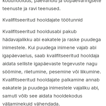
koduhooldus, päevahoiu ja ööpäevaringsete
teenuste ja ravi teenused.
Kvalifitseeritud hooldajate töötunnid
Kvalifitseeritud hooldusabi pakub
hädavajalikku abi eakatele ja raske puudega
inimestele. Kui puudega inimene vajab abi
igapäevaelus, saab kvalifitseeritud hooldaja
aidata selliste igapäevaste tegevuste nagu
söömine, riietumine, pesemine või liikumine.
Kvalifitseeritud hooldajate palkamine annab
eakatele ja puudega inimestele vajaliku abi,
samuti võib see aidata hooldekodus
väljaminekuid vähendada.