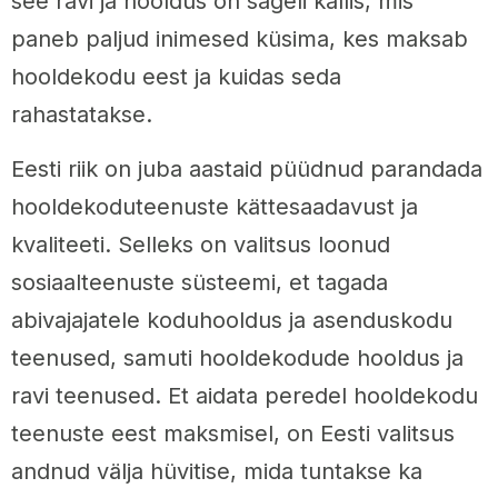
see ravi ja hooldus on sageli kallis, mis
paneb paljud inimesed küsima, kes maksab
hooldekodu eest ja kuidas seda
rahastatakse.
Eesti riik on juba aastaid püüdnud parandada
hooldekoduteenuste kättesaadavust ja
kvaliteeti. Selleks on valitsus loonud
sosiaalteenuste süsteemi, et tagada
abivajajatele koduhooldus ja asenduskodu
teenused, samuti hooldekodude hooldus ja
ravi teenused. Et aidata peredel hooldekodu
teenuste eest maksmisel, on Eesti valitsus
andnud välja hüvitise, mida tuntakse ka