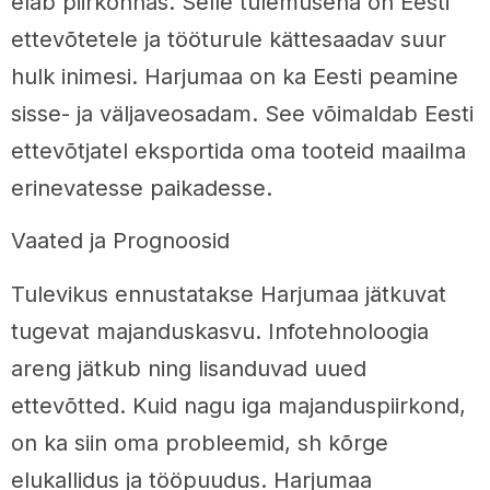
elab piirkonnas. Selle tulemusena on Eesti
ettevõtetele ja tööturule kättesaadav suur
hulk inimesi. Harjumaa on ka Eesti peamine
sisse- ja väljaveosadam. See võimaldab Eesti
ettevõtjatel eksportida oma tooteid maailma
erinevatesse paikadesse.
Vaated ja Prognoosid
Tulevikus ennustatakse Harjumaa jätkuvat
tugevat majanduskasvu. Infotehnoloogia
areng jätkub ning lisanduvad uued
ettevõtted. Kuid nagu iga majanduspiirkond,
on ka siin oma probleemid, sh kõrge
elukallidus ja tööpuudus. Harjumaa