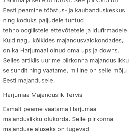
Tallinna ja selle ümbrust. See piirkond on
Eesti peamine tööstus- ja kaubanduskeskus
ning koduks paljudele tuntud
tehnoloogilistele ettevõtetele ja idufirmadele.
Kuid nagu kõikides majandusvaldkondades,
on ka Harjumaal olnud oma ups ja downs.
Selles artiklis uurime piirkonna majanduslikku
seisundit ning vaatame, milline on selle mõju
Eesti majandusele.
Harjumaa Majanduslik Tervis
Esmalt peame vaatama Harjumaa
majanduslikku olukorda. Selle piirkonna
majanduse aluseks on tugevad