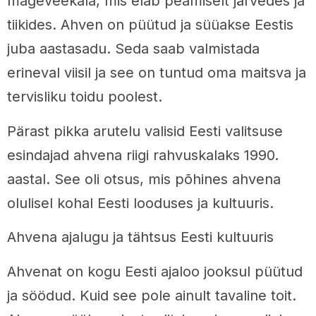
mageveekala, mis elab peamiselt järvedes ja
tiikides. Ahven on püütud ja süüakse Eestis
juba aastasadu. Seda saab valmistada
erineval viisil ja see on tuntud oma maitsva ja
tervisliku toidu poolest.
Pärast pikka arutelu valisid Eesti valitsuse
esindajad ahvena riigi rahvuskalaks 1990.
aastal. See oli otsus, mis põhines ahvena
olulisel kohal Eesti looduses ja kultuuris.
Ahvena ajalugu ja tähtsus Eesti kultuuris
Ahvenat on kogu Eesti ajaloo jooksul püütud
ja söödud. Kuid see pole ainult tavaline toit.