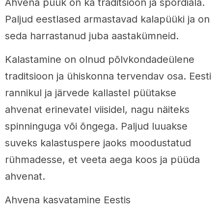
Ahvena püük on ka traditsioon ja spordiala.
Paljud eestlased armastavad kalapüüki ja on
seda harrastanud juba aastakümneid.
Kalastamine on olnud põlvkondadeülene
traditsioon ja ühiskonna tervendav osa. Eesti
rannikul ja järvede kallastel püütakse
ahvenat erinevatel viisidel, nagu näiteks
spinninguga või õngega. Paljud luuakse
suveks kalastuspere jaoks moodustatud
rühmadesse, et veeta aega koos ja püüda
ahvenat.
Ahvena kasvatamine Eestis