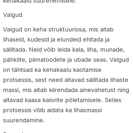
kehakaalu suurenemisele.
Valgud
Valgud on keha struktuuriosa, mis aitab
lihaseid, kudesid ja elundeid ehitada ja
säilitada. Neid võib leida kala, liha, munade,
pähklite, piimatoodete ja ubade seas. Valgud
on tähtsad ka kehakaalu kaotamise
protsessis, sest need aitavad säilitada lihaste
massi, mis aitab kiirendada ainevahetust ning
aitavad kaasa kalorite põletamisele. Selles
protsessis võib aidata ka lihasmassi
suurendamine.