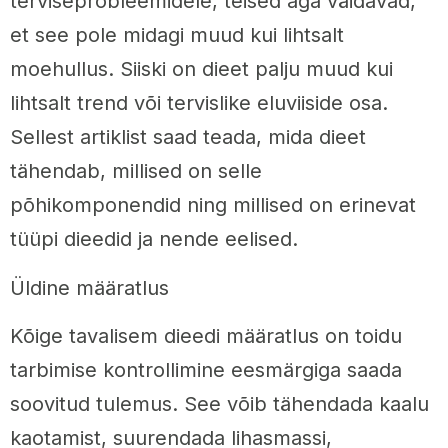
terviseprobleemidele, teised aga väidavad,
et see pole midagi muud kui lihtsalt
moehullus. Siiski on dieet palju muud kui
lihtsalt trend või tervislike eluviiside osa.
Sellest artiklist saad teada, mida dieet
tähendab, millised on selle
põhikomponendid ning millised on erinevat
tüüpi dieedid ja nende eelised.
Üldine määratlus
Kõige tavalisem dieedi määratlus on toidu
tarbimise kontrollimine eesmärgiga saada
soovitud tulemus. See võib tähendada kaalu
kaotamist, suurendada lihasmassi,