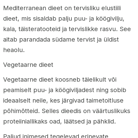
Mediterranean dieet on tervisliku elustiili
dieet, mis sisaldab palju puu- ja köögivilju,
kala, täisteratooteid ja tervislikke rasvu. See
aitab parandada südame tervist ja üldist
heaolu.
Vegetaarne dieet
Vegetaarne dieet koosneb täielikult või
peamiselt puu- ja köögiviljadest ning sobib
ideaalselt neile, kes järgivad taimetoitluse
põhimõtteid. Selles dieedis on väärtuslikuks
proteiiniallikaks oad, läätsed ja pähklid.
Paljud inimesed tegelevad erinevate