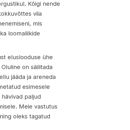
gustikul. Kõigi nende
okkuvõttes viia
henemiseni, mis
ka loomaliikide
st eluslooduse ühe
Oluline on säilitada
llu jääda ja areneda
nimetatud esimesele
 hävivad paljud
misele. Meie vastutus
 ning oleks tagatud