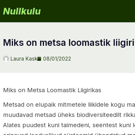
Nullkulu
miks on metsa loomastik liigir
Laura Kask
08/01/2022
Miks on Metsa Loomastik Liigirikas
Metsad on elupaik mitmetele liikidele kogu m
muudavad metsad üheks biodiversiteedilt rik
Alates puudest kuni taimedeni, seentest kuni l