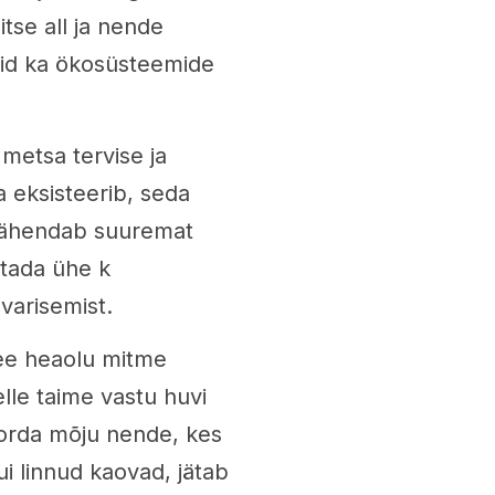
tse all ja nende
vaid ka ökosüsteemide
metsa tervise ja
 eksisteerib, seda
 tähendab suuremat
stada ühe k
varisemist.
see heaolu mitme
elle taime vastu huvi
orda mõju nende, kes
ui linnud kaovad, jätab