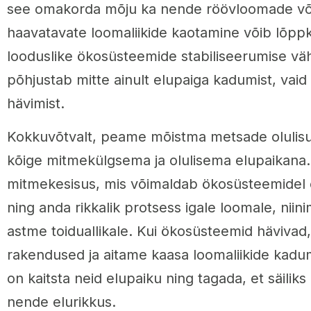
see omakorda mõju ka nende röövloomade võr
haavatavate loomaliikide kaotamine võib lõppk
looduslike ökosüsteemide stabiliseerumise vä
põhjustab mitte ainult elupaiga kadumist, vaid 
hävimist.
Kokkuvõtvalt, peame mõistma metsade olulisu
kõige mitmekülgsema ja olulisema elupaikana. 
mitmekesisus, mis võimaldab ökosüsteemidel e
ning anda rikkalik protsess igale loomale, nii
astme toiduallikale. Kui ökosüsteemid hävivad,
rakendused ja aitame kaasa loomaliikide kadu
on kaitsta neid elupaiku ning tagada, et säiliks
nende elurikkus.