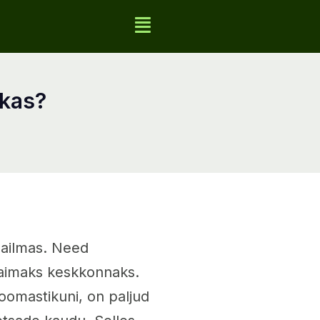
ikas?
aailmas. Need
kaimaks keskkonnaks.
oomastikuni, on paljud