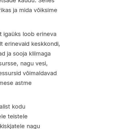
tsade kaudu. Selles
rikas ja mida võiksime
st igaüks loob erineva
t erinevaid keskkondi,
ad ja sooja kliimaga
sursse, nagu vesi,
ressursid võimaldavad
simese astme
alist kodu
le teistele
kiskjatele nagu