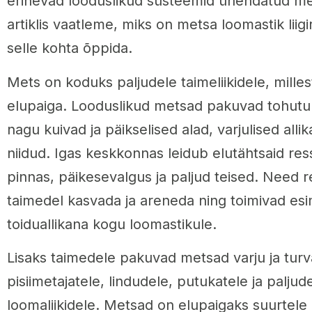
erinevad looduslikud süsteemid ühendatud me
artiklis vaatleme, miks on metsa loomastik liigi
selle kohta õppida.
Mets on koduks paljudele taimeliikidele, mille
elupaiga. Looduslikud metsad pakuvad tohutul
nagu kuivad ja päikselised alad, varjulised allik
niidud. Igas keskkonnas leidub elutähtsaid res
pinnas, päikesevalgus ja paljud teised. Need 
taimedel kasvada ja areneda ning toimivad e
toiduallikana kogu loomastikule.
Lisaks taimedele pakuvad metsad varju ja turv
pisiimetajatele, lindudele, putukatele ja paljude
loomaliikidele. Metsad on elupaigaks suurtele 