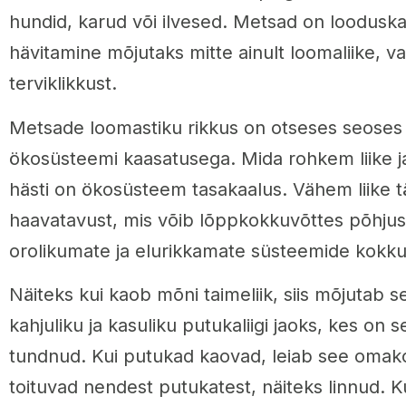
hundid, karud või ilvesed. Metsad on looduskai
hävitamine mõjutaks mitte ainult loomaliike, 
terviklikkust.
Metsade loomastiku rikkus on otseses seoses 
ökosüsteemi kaasatusega. Mida rohkem liike ja
hästi on ökosüsteem tasakaalus. Vähem liike
haavatavust, mis võib lõppkokkuvõttes põhju
orolikumate ja elurikkamate süsteemide kokku
Näiteks kui kaob mõni taimeliik, siis mõjutab 
kahjuliku ja kasuliku putukaliigi jaoks, kes on s
tundnud. Kui putukad kaovad, leiab see omak
toituvad nendest putukatest, näiteks linnud. K