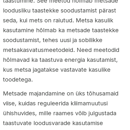
taastumine. See meetod hõlmab metsade
loodusliku taastekke soodustamist pärast
seda, kui mets on raiutud. Metsa kasulik
kasutamine hõlmab ka metsade taastekke
soodustamist, tehes uusi ja sobilikke
metsakasvatusmeetodeid. Need meetodid
hõlmavad ka taastuva energia kasutamist,
kus metsa jagatakse vastavate kasulike
toodetega.
Metsade majandamine on üks tõhusamaid
viise, kuidas reguleerida kliimamuutusi
ühishuvides, mille raames võib julgustada
taastuvate loodusvarade kasutamise