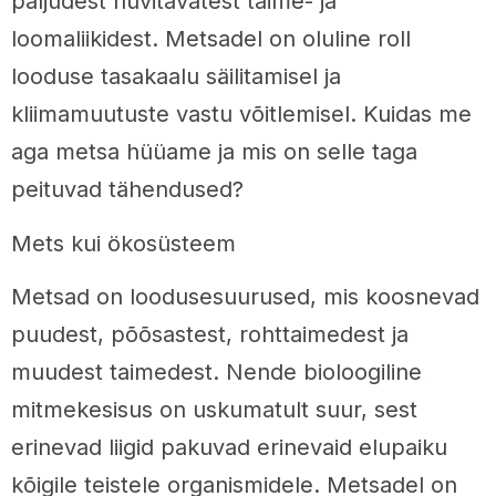
paljudest huvitavatest taime- ja
loomaliikidest. Metsadel on oluline roll
looduse tasakaalu säilitamisel ja
kliimamuutuste vastu võitlemisel. Kuidas me
aga metsa hüüame ja mis on selle taga
peituvad tähendused?
Mets kui ökosüsteem
Metsad on loodusesuurused, mis koosnevad
puudest, põõsastest, rohttaimedest ja
muudest taimedest. Nende bioloogiline
mitmekesisus on uskumatult suur, sest
erinevad liigid pakuvad erinevaid elupaiku
kõigile teistele organismidele. Metsadel on