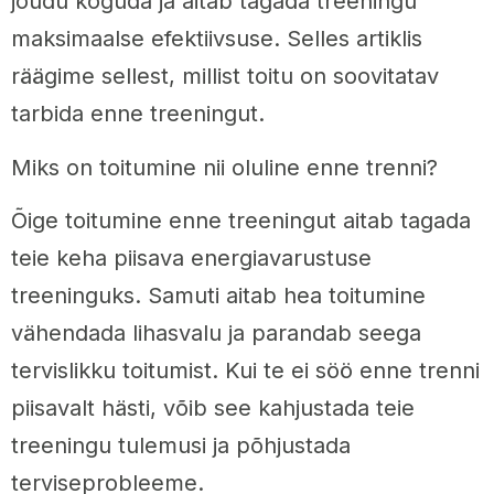
jõudu koguda ja aitab tagada treeningu
maksimaalse efektiivsuse. Selles artiklis
räägime sellest, millist toitu on soovitatav
tarbida enne treeningut.
Miks on toitumine nii oluline enne trenni?
Õige toitumine enne treeningut aitab tagada
teie keha piisava energiavarustuse
treeninguks. Samuti aitab hea toitumine
vähendada lihasvalu ja parandab seega
tervislikku toitumist. Kui te ei söö enne trenni
piisavalt hästi, võib see kahjustada teie
treeningu tulemusi ja põhjustada
terviseprobleeme.