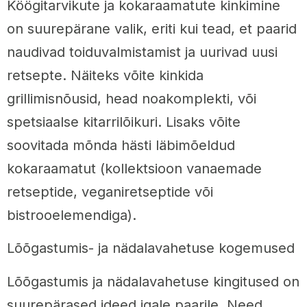
Köögitarvikute ja kokaraamatute kinkimine
on suurepärane valik, eriti kui tead, et paarid
naudivad toiduvalmistamist ja uurivad uusi
retsepte. Näiteks võite kinkida
grillimisnõusid, head noakomplekti, või
spetsiaalse kitarrilõikuri. Lisaks võite
soovitada mõnda hästi läbimõeldud
kokaraamatut (kollektsioon vanaemade
retseptide, veganiretseptide või
bistrooelemendiga).
Lõõgastumis- ja nädalavahetuse kogemused
Lõõgastumis ja nädalavahetuse kingitused on
suurepärased ideed igale paarile. Need