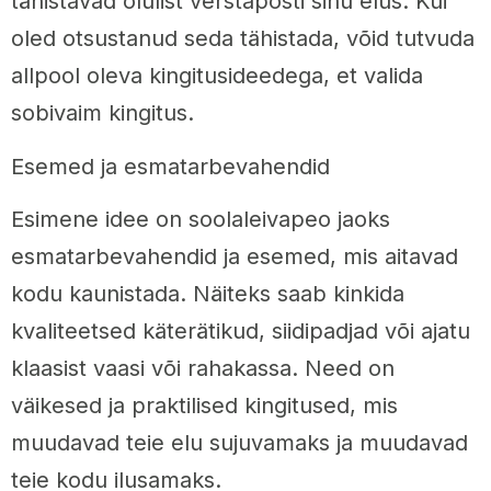
tähistavad olulist verstaposti sinu elus. Kui
oled otsustanud seda tähistada, võid tutvuda
allpool oleva kingitusideedega, et valida
sobivaim kingitus.
Esemed ja esmatarbevahendid
Esimene idee on soolaleivapeo jaoks
esmatarbevahendid ja esemed, mis aitavad
kodu kaunistada. Näiteks saab kinkida
kvaliteetsed käterätikud, siidipadjad või ajatu
klaasist vaasi või rahakassa. Need on
väikesed ja praktilised kingitused, mis
muudavad teie elu sujuvamaks ja muudavad
teie kodu ilusamaks.