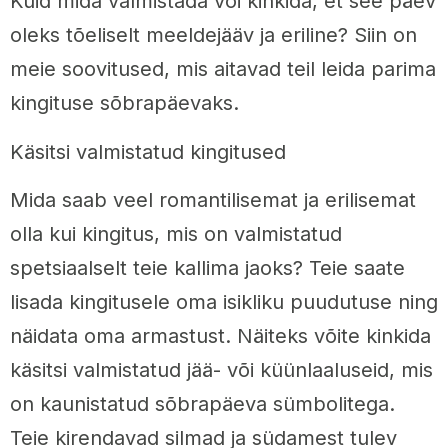
Kuid mida valmistada või kinkida, et see päev
oleks tõeliselt meeldejääv ja eriline? Siin on
meie soovitused, mis aitavad teil leida parima
kingituse sõbrapäevaks.
Käsitsi valmistatud kingitused
Mida saab veel romantilisemat ja erilisemat
olla kui kingitus, mis on valmistatud
spetsiaalselt teie kallima jaoks? Teie saate
lisada kingitusele oma isikliku puudutuse ning
näidata oma armastust. Näiteks võite kinkida
käsitsi valmistatud jää- või küünlaaluseid, mis
on kaunistatud sõbrapäeva sümbolitega.
Teie kirendavad silmad ja südamest tulev