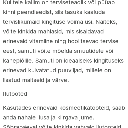
Kui teie kallim on terviseteadlik või püüab
kinni peendieedist, siis tasuks kaaluda
tervislikumaid kingituse võimalusi. Näiteks,
võite kinkida mahlasid, mis sisaldavad
erinevaid vitamiine ning hoolitsevad tervise
eest, samuti võite mõelda smuutidele või
kanepiõlile. Samuti on ideaalseks kingituseks
erinevad kuivatatud puuviljad, millele on
lisatud maitseid ja värve.
Ilutooted
Kasutades erinevaid kosmeetikatooteid, saab
anda nahale ilusa ja kiirgava jume.
Sõbrapäeval võite kinkida vahvaid ilutooteid