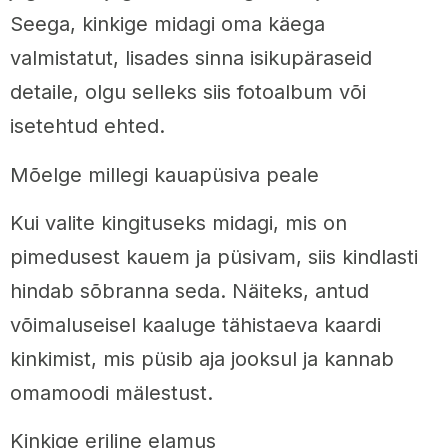
Seega, kinkige midagi oma käega
valmistatut, lisades sinna isikupäraseid
detaile, olgu selleks siis fotoalbum või
isetehtud ehted.
Mõelge millegi kauapüsiva peale
Kui valite kingituseks midagi, mis on
pimedusest kauem ja püsivam, siis kindlasti
hindab sõbranna seda. Näiteks, antud
võimaluseisel kaaluge tähistaeva kaardi
kinkimist, mis püsib aja jooksul ja kannab
omamoodi mälestust.
Kinkige eriline elamus