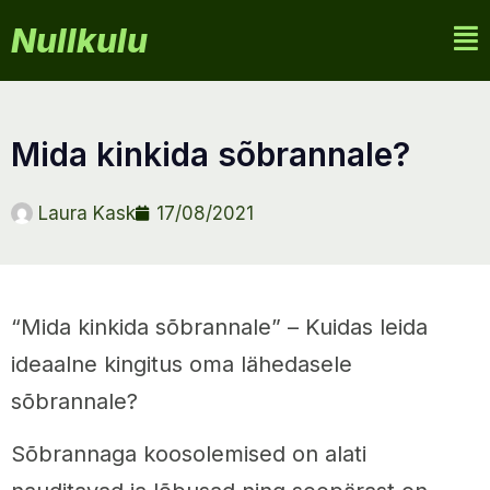
Nullkulu
mida kinkida sõbrannale?
Laura Kask
17/08/2021
“Mida kinkida sõbrannale” – Kuidas leida
ideaalne kingitus oma lähedasele
sõbrannale?
Sõbrannaga koosolemised on alati