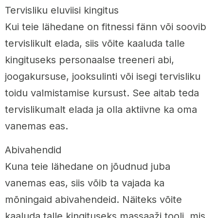
Tervisliku eluviisi kingitus
Kui teie lähedane on fitnessi fänn või soovib
tervislikult elada, siis võite kaaluda talle
kingituseks personaalse treeneri abi,
joogakursuse, jooksulinti või isegi tervisliku
toidu valmistamise kursust. See aitab teda
tervislikumalt elada ja olla aktiivne ka oma
vanemas eas.
Abivahendid
Kuna teie lähedane on jõudnud juba
vanemas eas, siis võib ta vajada ka
mõningaid abivahendeid. Näiteks võite
kaaluda talle kingituseks massaaži tooli, mis