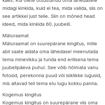
käes. Kui olete otsustanud oma lähedasele
midagi kinkida, kuid ei tea, mida valida, siis on
see artikkel just teile. Siin on mõned head
ideed, mida kinkida 60. juubelil.
Mäluraamat
Mäluraamat on suurepärane kingitus, mille
abil saate aidata oma lähedasel meenutada
tema minevikku ja tunda end erilisena tema
juubelipäeva puhul. See võib hõlmata vanu
fotosid, perekonna puud või isiklikke lugusid,
mis aitavad teil tema elu lugu kokku panna.
Kogemus kingitus
Kogemus kingitus on suurepärane viis oma