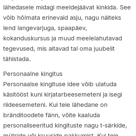
lähedasele midagi meeldejäävat kinkida. See
võib hõlmata erinevaid asju, nagu näiteks
lend langevarjuga, spaapäev,
kokanduskursus ja muud meelelahutavad
tegevused, mis aitavad tal oma juubelit
tähistada.
Personaalne kingitus
Personaalse kingituse idee võib ulatuda
käsitööst kuni kirjatarbeesemeteni ja isegi
riideesemeteni. Kui teie lähedane on
bränditoodete fänn, võite kaaluda
personaliseeritud kingituste nagu t-särkide,
mütside või kruuside pakkumist. Kui teie