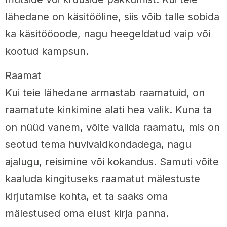
lähedane on käsitööline, siis võib talle sobida
ka käsitööoode, nagu heegeldatud vaip või
kootud kampsun.
Raamat
Kui teie lähedane armastab raamatuid, on
raamatute kinkimine alati hea valik. Kuna ta
on nüüd vanem, võite valida raamatu, mis on
seotud tema huvivaldkondadega, nagu
ajalugu, reisimine või kokandus. Samuti võite
kaaluda kingituseks raamatut mälestuste
kirjutamise kohta, et ta saaks oma
mälestused oma elust kirja panna.