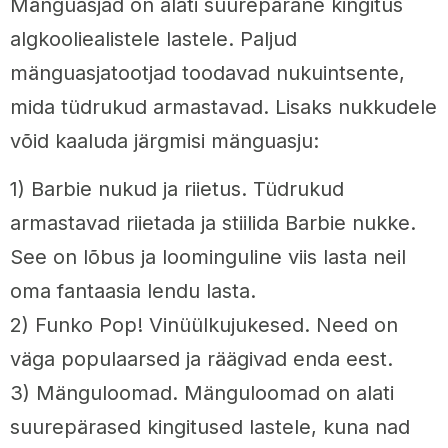
Mänguasjad on alati suurepärane kingitus
algkooliealistele lastele. Paljud
mänguasjatootjad toodavad nukuintsente,
mida tüdrukud armastavad. Lisaks nukkudele
võid kaaluda järgmisi mänguasju:
1) Barbie nukud ja riietus. Tüdrukud
armastavad riietada ja stiilida Barbie nukke.
See on lõbus ja loominguline viis lasta neil
oma fantaasia lendu lasta.
2) Funko Pop! Vinüülkujukesed. Need on
väga populaarsed ja räägivad enda eest.
3) Mänguloomad. Mänguloomad on alati
suurepärased kingitused lastele, kuna nad