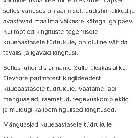
valimine üsna keeruline ülesanne. Lapsed
selles vanuses on äärmiselt uudishimulikud ja
avastavad maailma väikeste kätega iga päev.
Kui mõtled kingituste tegemisele
kuueaastasele tüdrukule, on oluline vältida
tavalisi ja igavaid kingitusi.
Selles juhendis anname Sulle üksikasjaliku
ülevaate parimatest kingiideedest
kuueaastasele tüdrukule. Vaatame läbi
mänguasjad, raamatud, tegevuskomplektid
ja muidugi ka loomingulised kingitused.
Mänguasjad kuueaastasele tüdrukule