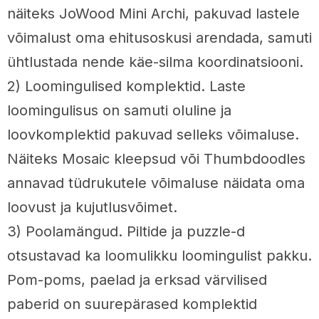
näiteks JoWood Mini Archi, pakuvad lastele
võimalust oma ehitusoskusi arendada, samuti
ühtlustada nende käe-silma koordinatsiooni.
2) Loomingulised komplektid. Laste
loomingulisus on samuti oluline ja
loovkomplektid pakuvad selleks võimaluse.
Näiteks Mosaic kleepsud või Thumbdoodles
annavad tüdrukutele võimaluse näidata oma
loovust ja kujutlusvõimet.
3) Poolamängud. Piltide ja puzzle-d
otsustavad ka loomulikku loomingulist pakku.
Pom-poms, paelad ja erksad värvilised
paberid on suurepärased komplektid