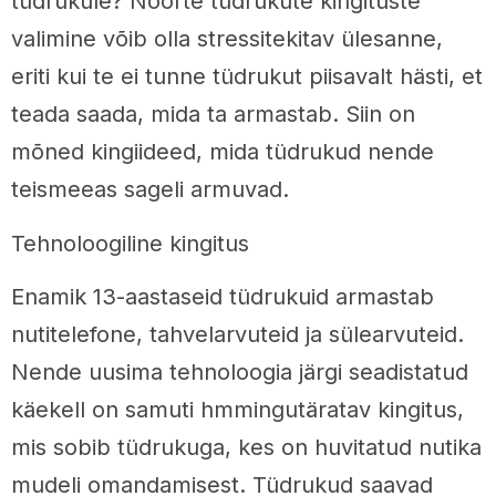
tüdrukule? Noorte tüdrukute kingituste
valimine võib olla stressitekitav ülesanne,
eriti kui te ei tunne tüdrukut piisavalt hästi, et
teada saada, mida ta armastab. Siin on
mõned kingiideed, mida tüdrukud nende
teismeeas sageli armuvad.
Tehnoloogiline kingitus
Enamik 13-aastaseid tüdrukuid armastab
nutitelefone, tahvelarvuteid ja sülearvuteid.
Nende uusima tehnoloogia järgi seadistatud
käekell on samuti hmmingutäratav kingitus,
mis sobib tüdrukuga, kes on huvitatud nutika
mudeli omandamisest. Tüdrukud saavad