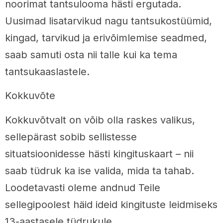
noorimat tantsulooma hästi ergutada.
Uusimad lisatarvikud nagu tantsukostüümid,
kingad, tarvikud ja erivõimlemise seadmed,
saab samuti osta nii talle kui ka tema
tantsukaaslastele.
Kokkuvõte
Kokkuvõtvalt on võib olla raskes valikus,
sellepärast sobib sellistesse
situatsioonidesse hästi kingituskaart – nii
saab tüdruk ka ise valida, mida ta tahab.
Loodetavasti oleme andnud Teile
sellegipoolest häid ideid kingituste leidmiseks
13-aastasele tüdrukule.