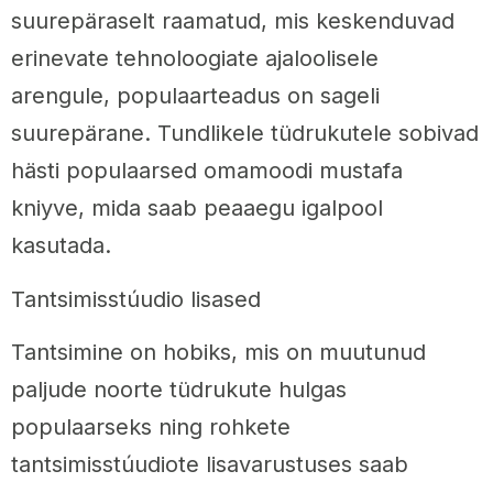
suurepäraselt raamatud, mis keskenduvad
erinevate tehnoloogiate ajaloolisele
arengule, populaarteadus on sageli
suurepärane. Tundlikele tüdrukutele sobivad
hästi populaarsed omamoodi mustafa
kniyve, mida saab peaaegu igalpool
kasutada.
Tantsimisstúudio lisased
Tantsimine on hobiks, mis on muutunud
paljude noorte tüdrukute hulgas
populaarseks ning rohkete
tantsimisstúudiote lisavarustuses saab