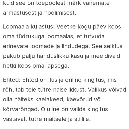
kuid see on tõepoolest märk vanemate
armastusest ja hoolimisest.
Loomaaia külastus: Veetke kogu päev koos
oma tüdrukuga loomaaias, et tutvuda
erinevate loomade ja lindudega. See seiklus
pakub palju hariduslikku kasu ja meeldivaid
hetki koos oma lapsega.
Ehted: Ehted on ilus ja eriline kingitus, mis
rõhutab teie tütre naiselikkust. Valikus võivad
olla näiteks kaelakeed, käevõrud või
kõrvarõngad. Oluline on valida kingitus
vastavalt tütre maitsele ja stiilile.