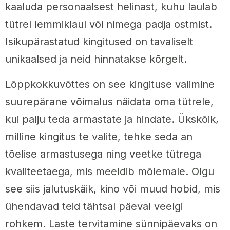
kaaluda personaalsest helinast, kuhu laulab
tütrel lemmiklaul või nimega padja ostmist.
Isikupärastatud kingitused on tavaliselt
unikaalsed ja neid hinnatakse kõrgelt.
Lõppkokkuvõttes on see kingituse valimine
suurepärane võimalus näidata oma tütrele,
kui palju teda armastate ja hindate. Ükskõik,
milline kingitus te valite, tehke seda an
tõelise armastusega ning veetke tütrega
kvaliteetaega, mis meeldib mõlemale. Olgu
see siis jalutuskäik, kino või muud hobid, mis
ühendavad teid tähtsal päeval veelgi
rohkem. Laste tervitamine sünnipäevaks on