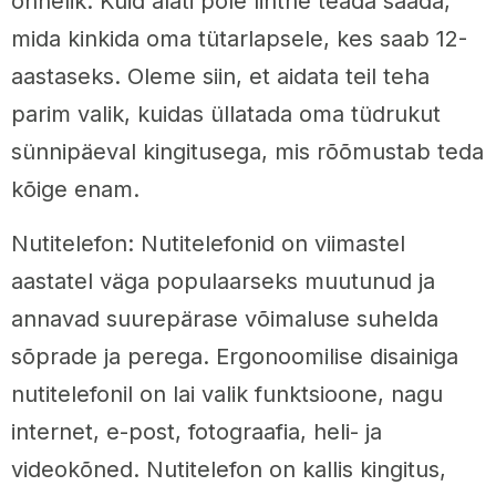
õnnelik. Kuid alati pole lihtne teada saada,
mida kinkida oma tütarlapsele, kes saab 12-
aastaseks. Oleme siin, et aidata teil teha
parim valik, kuidas üllatada oma tüdrukut
sünnipäeval kingitusega, mis rõõmustab teda
kõige enam.
Nutitelefon: Nutitelefonid on viimastel
aastatel väga populaarseks muutunud ja
annavad suurepärase võimaluse suhelda
sõprade ja perega. Ergonoomilise disainiga
nutitelefonil on lai valik funktsioone, nagu
internet, e-post, fotograafia, heli- ja
videokõned. Nutitelefon on kallis kingitus,