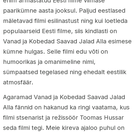
enim armastatud Eesti filme viimase
paarikümne aasta jooksul. Paljud eestlased
mäletavad filmi esilinastust ning kui loetleda
populaarseid Eesti filme, siis kindlasti on
Vanad ja Kobedad Saavad Jalad Alla esimese
kümne hulgas. Selle filmi edu võti on
humoorikas ja omanimeline nimi,
sümpaatsed tegelased ning ehedalt eestilik
atmosfäär.
Agaramad Vanad ja Kobedad Saavad Jalad
Alla fännid on hakanud ka ringi vaatama, kus
filmi stsenarist ja režissöör Toomas Hussar
seda filmi tegi. Meie kireva ajaloo puhul on