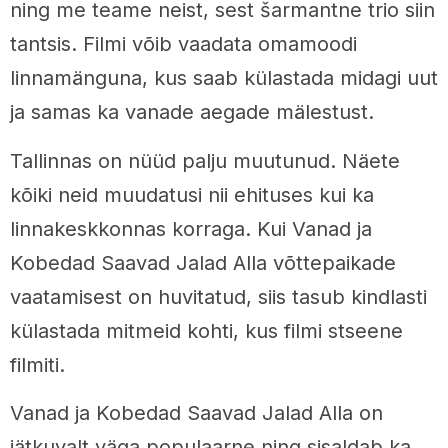
ning me teame neist, sest šarmantne trio siin
tantsis. Filmi võib vaadata omamoodi
linnamänguna, kus saab külastada midagi uut
ja samas ka vanade aegade mälestust.
Tallinnas on nüüd palju muutunud. Näete
kõiki neid muudatusi nii ehituses kui ka
linnakeskkonnas korraga. Kui Vanad ja
Kobedad Saavad Jalad Alla võttepaikade
vaatamisest on huvitatud, siis tasub kindlasti
külastada mitmeid kohti, kus filmi stseene
filmiti.
Vanad ja Kobedad Saavad Jalad Alla on
jätkuvalt väga populaarne ning sisaldab ka