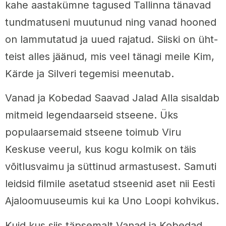
kahe aastakümne tagused Tallinna tänavad
tundmatuseni muutunud ning vanad hooned
on lammutatud ja uued rajatud. Siiski on üht-
teist alles jäänud, mis veel tänagi meile Kim,
Kärde ja Silveri tegemisi meenutab.
Vanad ja Kobedad Saavad Jalad Alla sisaldab
mitmeid legendaarseid stseene. Üks
populaarsemaid stseene toimub Viru
Keskuse veerul, kus kogu kolmik on täis
võitlusvaimu ja süttinud armastusest. Samuti
leidsid filmile asetatud stseenid aset nii Eesti
Ajaloomuuseumis kui ka Uno Loopi kohvikus.
Kuid kus siis täpsemalt Vanad ja Kobedad