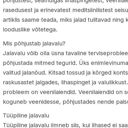
põhjustest, sealhulgas lihaspingetest, veenilaie
rasedusest ja erinevatest meditsiinilistest sei
artiklis saame teada, miks jalad tulitavad ning
looduslike võtetega.
Mis põhjustab jalavalu?
Jalavalu võib olla üsna tavaline terviseproble
põhjustada mitmed tegurid. Üks enimlevinumai
valitud jalanõud. Kitsad tossud ja kõrged kon
raskusastet jalgades, lihaspinget ja valulikkust
probleem on veenilaiendid. Veenilaiendid on s
koguneb veenidesse, põhjustades nende paisum
Tüüpiline jalavalu
Tüüpiline jalavalu ilmneb siis, kui lihased ei saa 