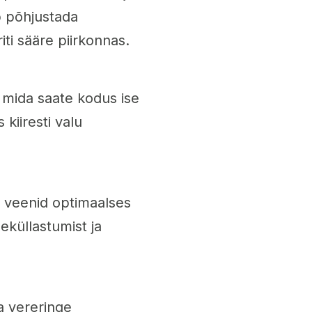
b põhjustada
iti sääre piirkonnas.
 mida saate kodus ise
 kiiresti valu
ja veenid optimaalses
eküllastumist ja
a vereringe