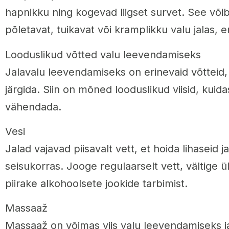
hapnikku ning kogevad liigset survet. See või
põletavat, tuikavat või kramplikku valu jalas, er
Looduslikud võtted valu leevendamiseks
Jalavalu leevendamiseks on erinevaid võtteid,
järgida. Siin on mõned looduslikud viisid, kuidas
vähendada.
Vesi
Jalad vajavad piisavalt vett, et hoida lihaseid 
seisukorras. Jooge regulaarselt vett, vältige ül
piirake alkohoolsete jookide tarbimist.
Massaaž
Massaaž on võimas viis valu leevendamiseks j