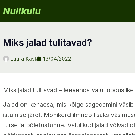
Nullkulu
miks jalad tulitavad?
Laura Kask
13/04/2022
Miks jalad tulitavad – leevenda valu looduslik
Jalad on kehaosa, mis kõige sagedamini väsib 
istumise järel. Mõnikord ilmneb lisaks väsimuse
turse ja põletustunne. Valulikud jalad võivad o