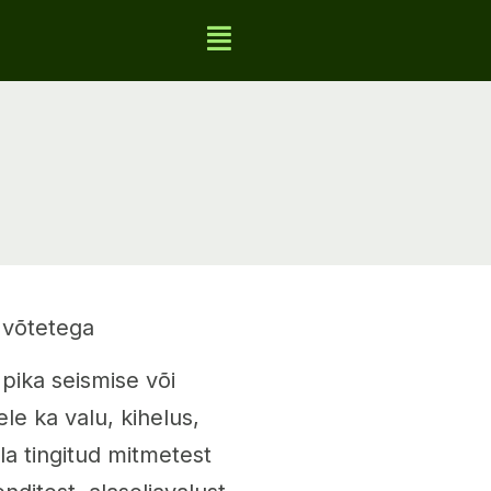
e võtetega
pika seismise või
le ka valu, kihelus,
lla tingitud mitmetest