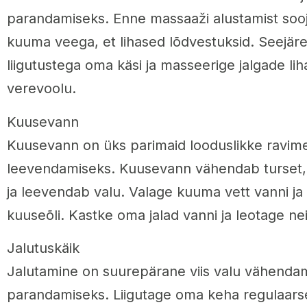
parandamiseks. Enne massaaži alustamist soo
kuuma veega, et lihased lõdvestuksid. Seejä
liigutustega oma käsi ja masseerige jalgade li
verevoolu.
Kuusevann
Kuusevann on üks parimaid looduslikke ravim
leevendamiseks. Kuusevann vähendab turset,
ja leevendab valu. Valage kuuma vett vanni ja l
kuuseõli. Kastke oma jalad vanni ja leotage ne
Jalutuskäik
Jalutamine on suurepärane viis valu vähendam
parandamiseks. Liigutage oma keha regulaarse