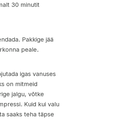
alt 30 minutit
endada. Pakkige jää
irkonna peale.
õjutada igas vanuses
eks on mitmeid
rige jalgu, võtke
mpressi. Kuid kui valu
 ta saaks teha täpse