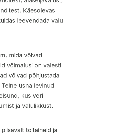
nditest, alaseljavalust,
sunditest. Käesolevas
 kuidas leevendada valu
em, mida võivad
d võimalusi on valesti
tsad võivad põhjustada
. Teine üsna levinud
eisund, kus veri
ist ja valulikkust.
piisavalt toitaineid ja