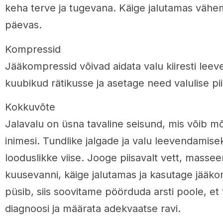
keha terve ja tugevana. Käige jalutamas vähem
päevas.
Kompressid
Jääkompressid võivad aidata valu kiiresti leev
kuubikud rätikusse ja asetage need valulise pi
Kokkuvõte
Jalavalu on üsna tavaline seisund, mis võib m
inimesi. Tundlike jalgade ja valu leevendamis
looduslikke viise. Jooge piisavalt vett, massee
kuusevanni, käige jalutamas ja kasutage jääko
püsib, siis soovitame pöörduda arsti poole, et
diagnoosi ja määrata adekvaatse ravi.