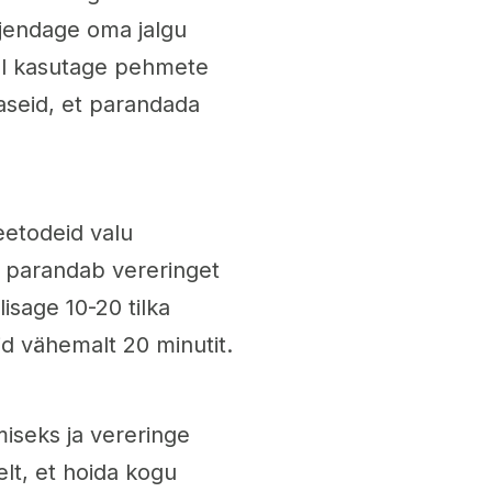
jendage oma jalgu
rel kasutage pehmete
haseid, et parandada
eetodeid valu
 parandab vereringet
isage 10-20 tilka
id vähemalt 20 minutit.
iseks ja vereringe
lt, et hoida kogu