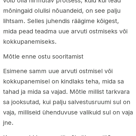
võib olla hirmutav protsess, kuid kui tead
mõningaid olulisi nõuandeid, on see palju
lihtsam. Selles juhendis räägime kõigest,
mida pead teadma uue arvuti ostmiseks või
kokkupanemiseks.
Mõtle enne ostu sooritamist
Esimene samm uue arvuti ostmisel või
kokkupanemisel on kindlaks teha, mida sa
tahad ja mida sa vajad. Mõtle millist tarkvara
sa jooksutad, kui palju salvestusruumi sul on
vaja, milliseid ühenduvuse valikuid sul on vaja
jne.