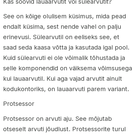
Kas soovid lauaarvutit või sülearvutit?
See on kõige olulisem küsimus, mida pead
endalt küsima, sest nende vahel on palju
erinevusi. Sülearvutil on eeliseks see, et
saad seda kaasa võtta ja kasutada igal pool.
Kuid sülearvuti ei ole võimalik tõhustada ja
selle komponendid on väiksema võimsusega
kui lauaarvutil. Kui aga vajad arvutit ainult
kodukontoriks, on lauaarvuti parem variant.
Protsessor
Protsessor on arvuti aju. See mõjutab
otseselt arvuti jõudlust. Protsessorite turul