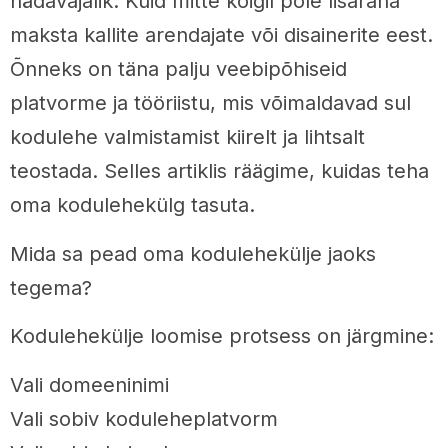
hädavajalik. Kuid mitte kõigil pole lisaraha
maksta kallite arendajate või disainerite eest.
Õnneks on täna palju veebipõhiseid
platvorme ja tööriistu, mis võimaldavad sul
kodulehe valmistamist kiirelt ja lihtsalt
teostada. Selles artiklis räägime, kuidas teha
oma kodulehekülg tasuta.
Mida sa pead oma kodulehekülje jaoks
tegema?
Kodulehekülje loomise protsess on järgmine:
Vali domeeninimi
Vali sobiv koduleheplatvorm