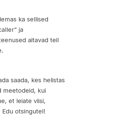
lemas ka sellised
ller” ja
eenused aitavad teil
e.
da saada, kes helistas
id meetodeid, kui
 et leiate viisi,
 Edu otsingutel!