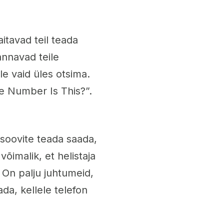
itavad teil teada
annavad teile
lle vaid üles otsima.
se Number Is This?”.
 soovite teada saada,
 võimalik, et helistaja
 On palju juhtumeid,
da, kellele telefon