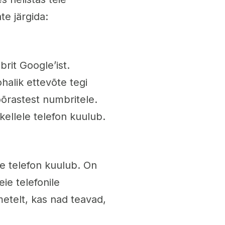
te järgida:
rit Google’ist.
ohalik ettevõte tegi
õõrastest numbritele.
kellele telefon kuulub.
le telefon kuulub. On
eie telefonile
kmetelt, kas nad teavad,