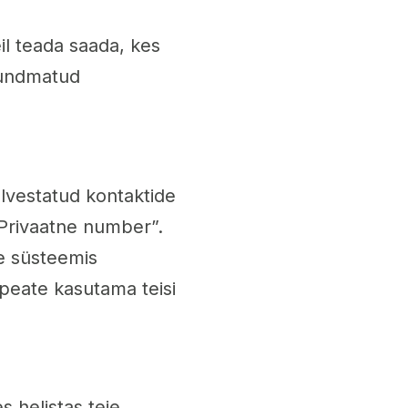
l teada saada, kes
tundmatud
alvestatud kontaktide
Privaatne number”.
e süsteemis
, peate kasutama teisi
 helistas teie