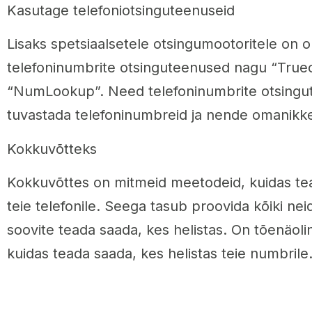
Kasutage telefoniotsinguteenuseid
Lisaks spetsiaalsetele otsingumootoritele on o
telefoninumbrite otsinguteenused nagu “Trueca
“NumLookup”. Need telefoninumbrite otsingut
tuvastada telefoninumbreid ja nende omanikk
Kokkuvõtteks
Kokkuvõttes on mitmeid meetodeid, kuidas tea
teie telefonile. Seega tasub proovida kõiki ne
soovite teada saada, kes helistas. On tõenäoline,
kuidas teada saada, kes helistas teie numbrile.