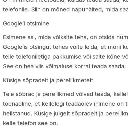
telefonile. Siin on mõned näpunäited, mida saa
Google’i otsimine
Esimene asi, mida võiksite teha, on otsida numb
Google’is otsingut tehes võite leida, et mõni k
teile telefoniletiga pakkumise või saite kõne v
See on hea viis võimaluse korral teada saada, 
Küsige sõpradelt ja pereliikmetelt
Teie sõbrad ja pereliikmed võivad teada, kelle
tõenäoline, et kellelegi teadaolev inimene on t
helistanud. Küsige julgelt sõpradelt ja perelii
kelle telefon see on.