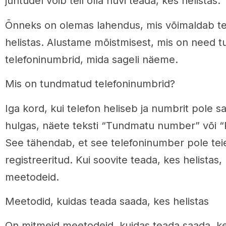
juhtudel võib teil olla huvi teada, kes helistas.
Õnneks on olemas lahendus, mis võimaldab tei
helistas. Alustame mõistmisest, mis on need 
telefoninumbrid, mida sageli näeme.
Mis on tundmatud telefoninumbrid?
Iga kord, kui telefon heliseb ja numbrit pole s
hulgas, näete teksti “Tundmatu number” või “
See tähendab, et see telefoninumber pole tei
registreeritud. Kui soovite teada, kes helistas
meetodeid.
Meetodid, kuidas teada saada, kes helistas
On mitmeid meetodeid, kuidas teada saada, kes