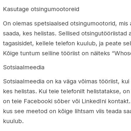
Kasutage otsingumootoreid
On olemas spetsiaalsed otsingumootorid, mis a
saada, kes helistas. Sellised otsingutööriistad 
tagasisidet, kellele telefon kuulub, ja peate se
Kõige tuntum selline tööriist on näiteks “Who
Sotsiaalmeedia
Sotsiaalmeedia on ka väga võimas tööriist, kui
kes helistas. Kui teie telefonilt helistatakse, on
on teie Facebooki sõber või LinkedIni kontakt.
kus see meetod on kõige lihtsam viis teada saa
kuulub.