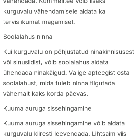
vähendada. Kummelitee võib lisaks
kurguvalu vähendamisele aidata ka
tervislikumat magamisel.
Soolalahus ninna
Kui kurguvalu on põhjustatud ninakinnisusest
või sinusiidist, võib soolalahus aidata
ühendada ninakäigud. Valige apteegist osta
soolalahust, mida tuleb ninna tilgutada
vähemalt kaks korda päevas.
Kuuma auruga sissehingamine
Kuuma auruga sissehingamine võib aidata
kurguvalu kiiresti leevendada. Lihtsaim viis