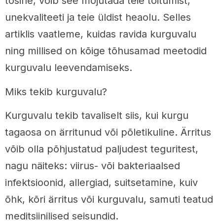
tõsine, võib see mõjutada teie toitumist,
unekvaliteeti ja teie üldist heaolu. Selles
artiklis vaatleme, kuidas ravida kurguvalu
ning millised on kõige tõhusamad meetodid
kurguvalu leevendamiseks.
Miks tekib kurguvalu?
Kurguvalu tekib tavaliselt siis, kui kurgu
tagaosa on ärritunud või põletikuline. Ärritus
võib olla põhjustatud paljudest teguritest,
nagu näiteks: viirus- või bakteriaalsed
infektsioonid, allergiad, suitsetamine, kuiv
õhk, kõri ärritus või kurguvalu, samuti teatud
meditsiinilised seisundid.