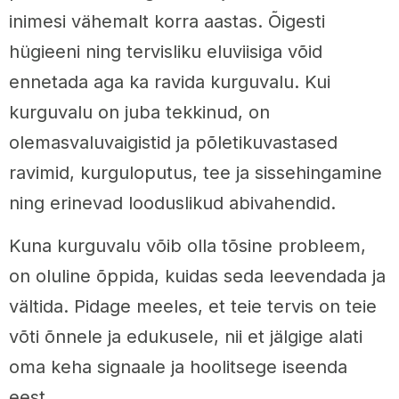
inimesi vähemalt korra aastas. Õigesti
hügieeni ning tervisliku eluviisiga võid
ennetada aga ka ravida kurguvalu. Kui
kurguvalu on juba tekkinud, on
olemasvaluvaigistid ja põletikuvastased
ravimid, kurguloputus, tee ja sissehingamine
ning erinevad looduslikud abivahendid.
Kuna kurguvalu võib olla tõsine probleem,
on oluline õppida, kuidas seda leevendada ja
vältida. Pidage meeles, et teie tervis on teie
võti õnnele ja edukusele, nii et jälgige alati
oma keha signaale ja hoolitsege iseenda
eest.