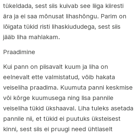
tükeldada, sest siis kuivab see liiga kiiresti
ära ja ei saa mõnusat lihashõngu. Parim on
lõigata tükid risti lihaskiududega, sest siis
jääb liha mahlakam.
Praadimine
Kui pann on piisavalt kuum ja liha on
eelnevalt ette valmistatud, võib hakata
veiseliha praadima. Kuumuta panni keskmise
või kõrge kuumusega ning lisa pannile
veiseliha tükid ükshaaval. Liha tuleks asetada
pannile nii, et tükid ei puutuks üksteisest
kinni, sest siis ei pruugi need ühtlaselt