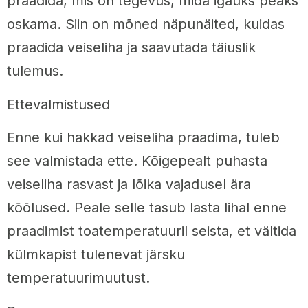
praadida, mis on tegevus, mida igaüks peaks
oskama. Siin on mõned näpunäited, kuidas
praadida veiseliha ja saavutada täiuslik
tulemus.
Ettevalmistused
Enne kui hakkad veiseliha praadima, tuleb
see valmistada ette. Kõigepealt puhasta
veiseliha rasvast ja lõika vajadusel ära
kõõlused. Peale selle tasub lasta lihal enne
praadimist toatemperatuuril seista, et vältida
külmkapist tulenevat järsku
temperatuurimuutust.