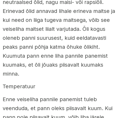
neutraalsed õlid, nagu maisi- või rapsiõli.
Erinevad õlid annavad lihale erineva maitse ja
kui need on liiga tugeva maitsega, võib see
veiseliha maitset liialt varjutada. Õli kogus
oleneb panni suurusest, kuid eeldatavasti
peaks panni põhja katma õhuke õlikiht.
Kuumuta pann enne liha pannile panemist
kuumaks, et õli jõuaks piisavalt kuumaks
minna.
Temperatuur
Enne veiseliha pannile panemist tuleb
veenduda, et pann oleks piisavalt kuum. Kui
pann pole piisavalt kuum, võib liha järele