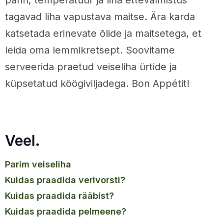
pann, temperatuur ja liha ettevalmistus
tagavad liha vapustava maitse. Ära karda
katsetada erinevate õlide ja maitsetega, et
leida oma lemmikretsept. Soovitame
serveerida praetud veiseliha ürtide ja
küpsetatud köögiviljadega. Bon Appétit!
Veel.
parim veiseliha
kuidas praadida verivorsti?
kuidas praadida rääbist?
kuidas praadida pelmeene?