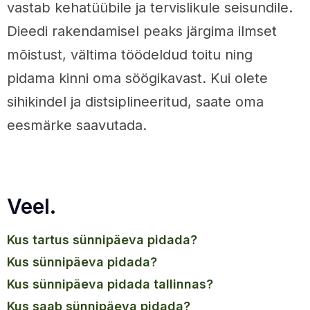
vastab kehatüübile ja tervislikule seisundile.
Dieedi rakendamisel peaks järgima ilmset
mõistust, vältima töödeldud toitu ning
pidama kinni oma söögikavast. Kui olete
sihikindel ja distsiplineeritud, saate oma
eesmärke saavutada.
Veel.
kus tartus sünnipäeva pidada?
kus sünnipäeva pidada?
kus sünnipäeva pidada tallinnas?
kus saab sünnipäeva pidada?