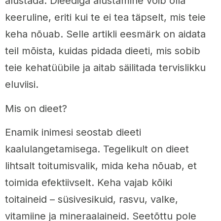
alustada. Dieediga alustamine võib olla
keeruline, eriti kui te ei tea täpselt, mis teie
keha nõuab. Selle artikli eesmärk on aidata
teil mõista, kuidas pidada dieeti, mis sobib
teie kehatüübile ja aitab säilitada tervislikku
eluviisi.
Mis on dieet?
Enamik inimesi seostab dieeti
kaalulangetamisega. Tegelikult on dieet
lihtsalt toitumisvalik, mida keha nõuab, et
toimida efektiivselt. Keha vajab kõiki
toitaineid – süsivesikuid, rasvu, valke,
vitamiine ja mineraalaineid. Seetõttu pole