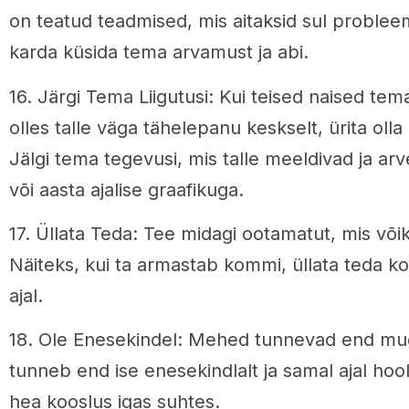
on teatud teadmised, mis aitaksid sul problee
karda küsida tema arvamust ja abi.
16. Järgi Tema Liigutusi: Kui teised naised te
olles talle väga tähelepanu keskselt, ürita oll
Jälgi tema tegevusi, mis talle meeldivad ja ar
või aasta ajalise graafikuga.
17. Üllata Teda: Tee midagi ootamatut, mis võik
Näiteks, kui ta armastab kommi, üllata teda 
ajal.
18. Ole Enesekindel: Mehed tunnevad end mug
tunneb end ise enesekindlalt ja samal ajal hool
hea kooslus igas suhtes.