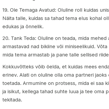
19. Ole Temaga Avatud: Oluline roll kuidas uni
Näita talle, kuidas sa tahad tema elus kohal oll
edukas ja õnnelik.
20. Tank Teda: Oluline on teada, mida mehed 
armastavad nad bikiine või miniseelikuid. Võta
mida tema armastab ja pane talle sellised riide
Kokkuvõtteks võib öelda, et kuidas mees en
erinev. Alati on oluline olla oma partneri jaoks
toetada. Armumine on protsess, mida ei saa k
ja isikut, kellega tahad suhte luua ja tee oma 
tekitada.