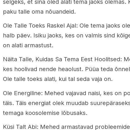
selgeks, et sina oled alati tema jaoks olemas. 
paku talle oma nõuandeid.
Ole Talle Toeks Raskel Ajal: Ole tema jaoks olem
halb päev. Isiku jaoks, kes on valmis sind kõig
on alati armastust.
Näita Talle, Kuidas Sa Tema Eest Hoolitsed: M
kes hoolivad nende heaolust. Püüa teda õnneli
Ole talle toeks alati, kui tal seda vaja on.
Ole Energiline: Mehed vajavad naisi, kes on pos
täis. Täis energiat olek muudab suurepäraseks
temaga koosolemise lõbusaks.
Küsi Talt Abi: Mehed armastavad probleemide 