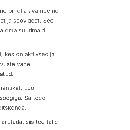
ine on olla avameelne
st ja soovidest. See
ama oma suurimaid
 kes on aktiivsed ja
evuste vahel
atud.
antikat. Loo
söögiga. Sa teed
eltskonda.
utada, siis tee talle