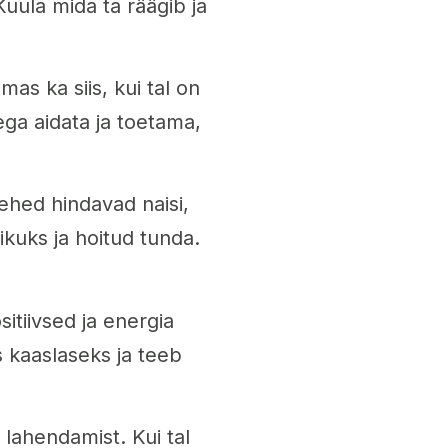
Kuula mida ta räägib ja
as ka siis, kui tal on
ega aidata ja toetama,
ehed hindavad naisi,
kuks ja hoitud tunda.
itiivsed ja energia
 kaaslaseks ja teeb
lahendamist. Kui tal