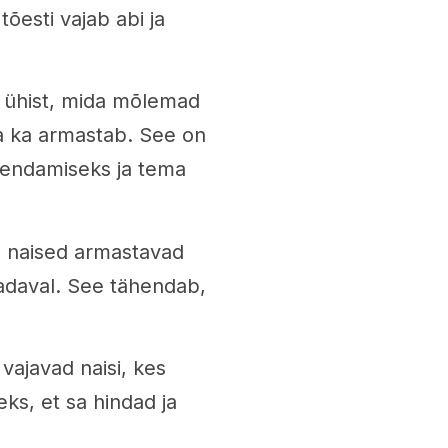
tõesti vajab abi ja
i ühist, mida mõlemad
a ka armastab. See on
rendamiseks ja tema
a naised armastavad
aadaval. See tähendab,
ajavad naisi, kes
eks, et sa hindad ja