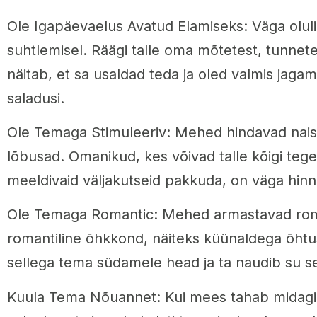
Ole Igapäevaelus Avatud Elamiseks: Väga olul
suhtlemisel. Räägi talle oma mõtetest, tunnete
näitab, et sa usaldad teda ja oled valmis jag
saladusi.
Ole Temaga Stimuleeriv: Mehed hindavad naisi,
lõbusad. Omanikud, kes võivad talle kõigi teg
meeldivaid väljakutseid pakkuda, on väga hinn
Ole Temaga Romantic: Mehed armastavad rom
romantiline õhkkond, näiteks küünaldega õhtu
sellega tema südamele head ja ta naudib su s
Kuula Tema Nõuannet: Kui mees tahab midagi ar