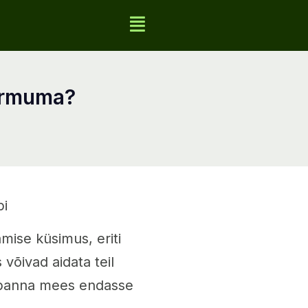
armuma?
pi
mise küsimus, eriti
võivad aidata teil
s panna mees endasse