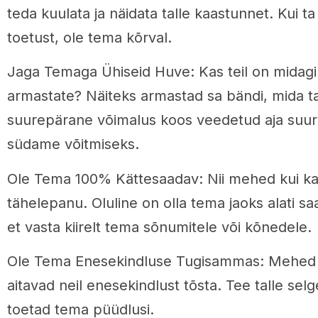
teda kuulata ja näidata talle kaastunnet. Kui ta 
toetust, ole tema kõrval.
Jaga Temaga Ühiseid Huve: Kas teil on midag
armastate? Näiteks armastad sa bändi, mida t
suurepärane võimalus koos veedetud aja suu
südame võitmiseks.
Ole Tema 100% Kättesaadav: Nii mehed kui k
tähelepanu. Oluline on olla tema jaoks alati s
et vasta kiirelt tema sõnumitele või kõnedele.
Ole Tema Enesekindluse Tugisammas: Mehed v
aitavad neil enesekindlust tõsta. Tee talle selg
toetad tema püüdlusi.