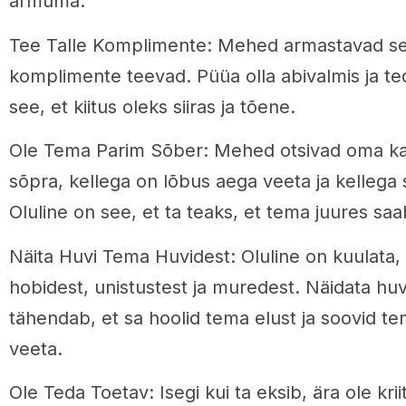
armuma.
Tee Talle Komplimente: Mehed armastavad seda
komplimente teevad. Püüa olla abivalmis ja ted
see, et kiitus oleks siiras ja tõene.
Ole Tema Parim Sõber: Mehed otsivad oma ka
sõpra, kellega on lõbus aega veeta ja kellega 
Oluline on see, et ta teaks, et tema juures saa
Näita Huvi Tema Huvidest: Oluline on kuulata,
hobidest, unistustest ja muredest. Näidata hu
tähendab, et sa hoolid tema elust ja soovid 
veeta.
Ole Teda Toetav: Isegi kui ta eksib, ära ole krii