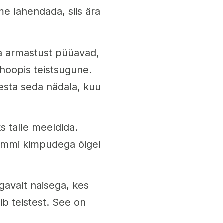
me lahendada, siis ära
ma armastust püüavad,
a hoopis teistsugune.
vesta seda nädala, kuu
s talle meeldida.
kommi kimpudega õigel
avalt naisega, kes
ib teistest. See on