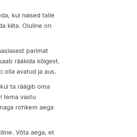
, kui naised talle
a kiita. Oluline on
aslasest parimat
saab rääkida kõigest.
b olla avatud ja aus.
 kui ta räägib oma
vi tema vastu
temaga rohkem aega
tiline. Võta aega, et