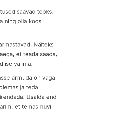
stused saavad teoks.
a ning olla koos
armastavad. Näiteks
 aega, et teada saada,
d ise valima.
dasse armuda on väga
 olemas ja teda
iirendada. Usalda end
parim, et temas huvi