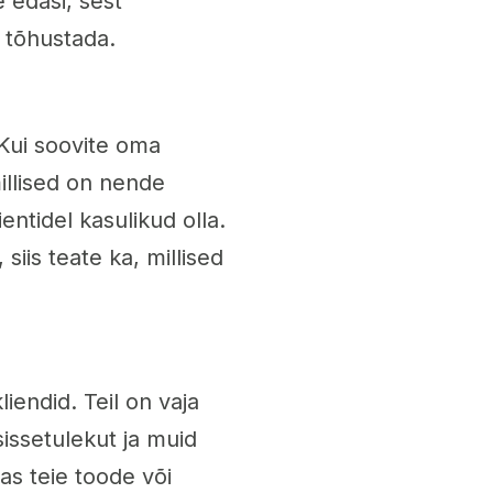
 edasi, sest
i tõhustada.
 Kui soovite oma
illised on nende
entidel kasulikud olla.
siis teate ka, millised
liendid. Teil on vaja
sissetulekut ja muid
as teie toode või