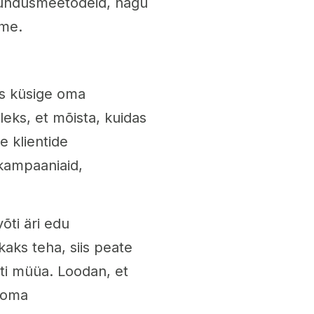
urundusmeetodeid, nagu
ame.
is küsige oma
lleks, et mõista, kuidas
e klientide
kampaaniaid,
õti äri edu
aks teha, siis peate
ti müüa. Loodan, et
s oma