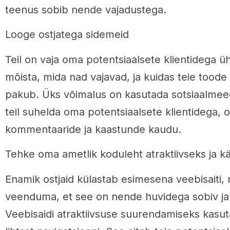
teenus sobib nende vajadustega.
Looge ostjatega sidemeid
Teil on vaja oma potentsiaalsete klientidega ü
mõista, mida nad vajavad, ja kuidas teie toode
pakub. Üks võimalus on kasutada sotsiaalmeed
teil suhelda oma potentsiaalsete klientidega, o
kommentaaride ja kaastunde kaudu.
Tehke oma ametlik koduleht atraktiivseks ja k
Enamik ostjaid külastab esimesena veebisaiti, n
veenduma, et see on nende huvidega sobiv ja 
Veebisaidi atraktiivsuse suurendamiseks kasuta