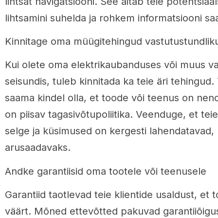
lihtsat navigatsiooni. See aitab teie potentsiaal
lihtsamini suhelda ja rohkem informatsiooni sa
Kinnitage oma müügitehingud vastutustundliku
Kui olete oma elektrikaubanduses või muus v
seisundis, tuleb kinnitada ka teie äri tehingud.
saama kindel olla, et toode või teenus on nende
on piisav tagasivõtupoliitika. Veenduge, et teie
selge ja küsimused on kergesti lahendatavad, h
arusaadavaks.
Andke garantiisid oma tootele või teenusele
Garantiid taotlevad teie klientide usaldust, e
väärt. Mõned ettevõtted pakuvad garantiiõigus