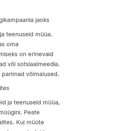
gikampaania jaoks
 ja teenuseid müüa.
das oma
iseks on erinevaid
ad või sotsiaalmeedia.
ks parimad võimalused.
ites
eid ja teenuseid müüa,
 müügini. Peate
lites. Kui müüte