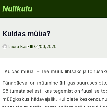
Nullkulu
kuidas müüa?
Laura Kask
01/06/2020
“Kuidas müüa” – Tee müük lihtsaks ja tõhusak
Tänapäeval on müümine äri igas suuruses ettev
Sõltumata sellest, kas tegemist on füüsilise t
müügioskus hädavajalik. Kui olete keskendun