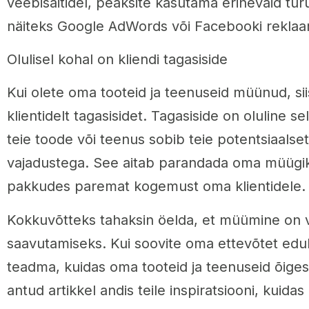
veebisaitidel, peaksite kasutama erinevaid t
näiteks Google AdWords või Facebooki rekla
Olulisel kohal on kliendi tagasiside
Kui olete oma tooteid ja teenuseid müünud, si
klientidelt tagasisidet. Tagasiside on oluline se
teie toode või teenus sobib teie potentsiaalset
vajadustega. See aitab parandada oma müügi
pakkudes paremat kogemust oma klientidele.
Kokkuvõtteks tahaksin öelda, et müümine on v
saavutamiseks. Kui soovite oma ettevõtet eduk
teadma, kuidas oma tooteid ja teenuseid õiges
antud artikkel andis teile inspiratsiooni, kuida