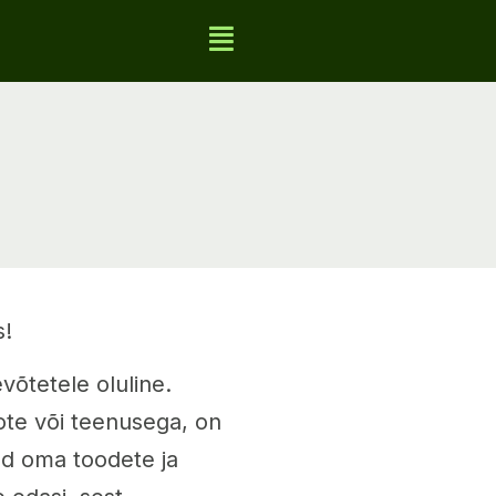
s!
õtetele oluline.
oote või teenusega, on
ud oma toodete ja