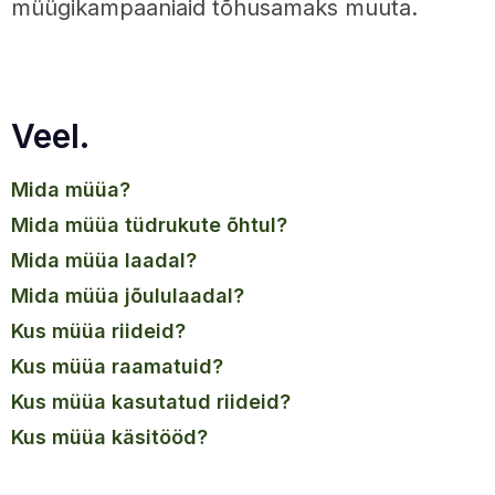
müügikampaaniaid tõhusamaks muuta.
Veel.
mida müüa?
mida müüa tüdrukute õhtul?
mida müüa laadal?
mida müüa jõululaadal?
kus müüa riideid?
kus müüa raamatuid?
kus müüa kasutatud riideid?
kus müüa käsitööd?