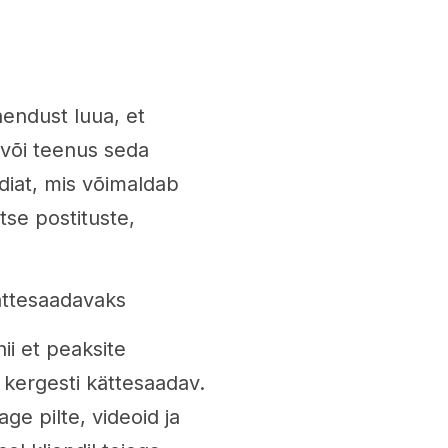
hendust luua, et
 või teenus seda
iat, mis võimaldab
tse postituste,
ättesaadavaks
ii et peaksite
kergesti kättesaadav.
ge pilte, videoid ja