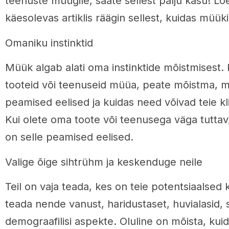
teenuste müügile, saate sellest palju kasu! Loe
käesolevas artiklis räägin sellest, kuidas müük
Omaniku instinktid
Müük algab alati oma instinktide mõistmisest.
tooteid või teenuseid müüa, peate mõistma, m
peamised eelised ja kuidas need võivad teie kli
Kui olete oma toote või teenusega väga tuttav, 
on selle peamised eelised.
Valige õige sihtrühm ja keskenduge neile
Teil on vaja teada, kes on teie potentsiaalsed k
teada nende vanust, haridustaset, huvialasid, 
demograafilisi aspekte. Oluline on mõista, kuid