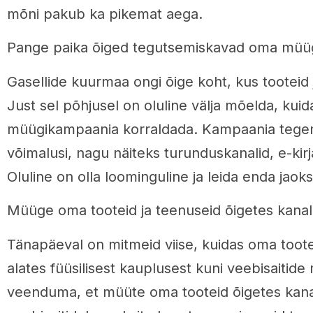
mõni pakub ka pikemat aega.
Pange paika õiged tegutsemiskavad oma müü
Gasellide kuurmaa ongi õige koht, kus tooteid
Just sel põhjusel on oluline välja mõelda, kui
müügikampaania korraldada. Kampaania tegem
võimalusi, nagu näiteks turunduskanalid, e-kirj
Oluline on olla loominguline ja leida enda jao
Müüge oma tooteid ja teenuseid õigetes kanal
Tänapäeval on mitmeid viise, kuidas oma toot
alates füüsilisest kauplusest kuni veebisaitide
veenduma, et müüte oma tooteid õigetes kana