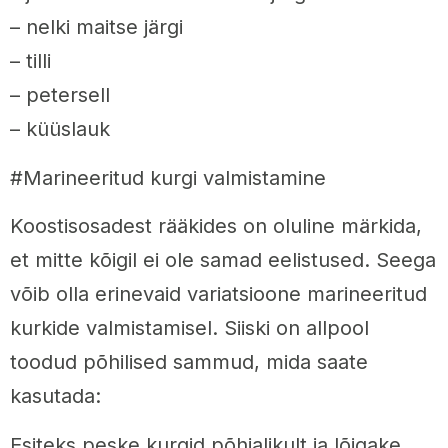
– nelki maitse järgi
– tilli
– petersell
– küüslauk
#Marineeritud kurgi valmistamine
Koostisosadest rääkides on oluline märkida,
et mitte kõigil ei ole samad eelistused. Seega
võib olla erinevaid variatsioone marineeritud
kurkide valmistamisel. Siiski on allpool
toodud põhilised sammud, mida saate
kasutada:
Esiteks peske kurgid põhjalikult ja lõigake