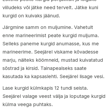
viiludeks või jätke need tervelt. Jätke kuni
kurgid on kuivaks jäänud.
Järgmine samm on muljumine. Vahetult
enne marineerimist peate kurgid muljuma.
Selleks paneme kurgid anumasse, kus me
marineerime. Seejärel viskame kõvadesse
marju, näiteks köömneid, mustad kuivatatud
sõstrad ja kirsid. Tainapealseks saate
kasutada ka kapsaslehti. Seejärel lisage vesi.
Lase kurgid külmkapis 12 tundi seista.
Seejärel valage veest välja ja loputage kurgid
külma veega puhtaks.