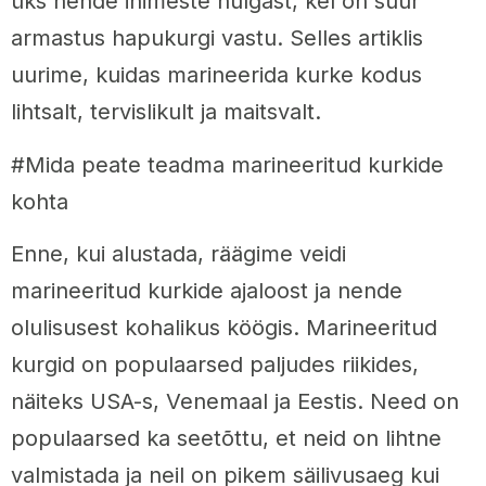
üks nende inimeste hulgast, kel on suur
armastus hapukurgi vastu. Selles artiklis
uurime, kuidas marineerida kurke kodus
lihtsalt, tervislikult ja maitsvalt.
#Mida peate teadma marineeritud kurkide
kohta
Enne, kui alustada, räägime veidi
marineeritud kurkide ajaloost ja nende
olulisusest kohalikus köögis. Marineeritud
kurgid on populaarsed paljudes riikides,
näiteks USA-s, Venemaal ja Eestis. Need on
populaarsed ka seetõttu, et neid on lihtne
valmistada ja neil on pikem säilivusaeg kui