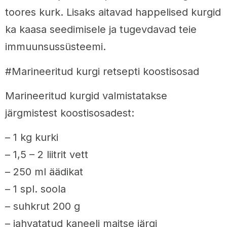
toores kurk. Lisaks aitavad happelised kurgid
ka kaasa seedimisele ja tugevdavad teie
immuunsussüsteemi.
#Marineeritud kurgi retsepti koostisosad
Marineeritud kurgid valmistatakse
järgmistest koostisosadest:
– 1 kg kurki
– 1,5 – 2 liitrit vett
– 250 ml äädikat
– 1 spl. soola
– suhkrut 200 g
– jahvatatud kaneeli maitse järgi