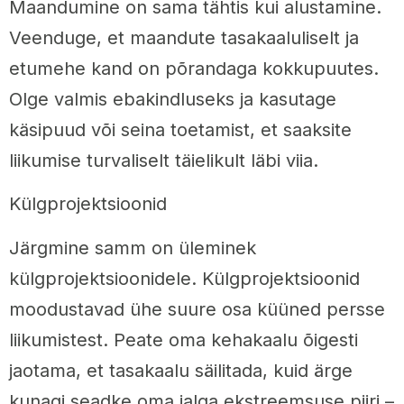
Maandumine on sama tähtis kui alustamine.
Veenduge, et maandute tasakaaluliselt ja
etumehe kand on põrandaga kokkupuutes.
Olge valmis ebakindluseks ja kasutage
käsipuud või seina toetamist, et saaksite
liikumise turvaliselt täielikult läbi viia.
Külgprojektsioonid
Järgmine samm on üleminek
külgprojektsioonidele. Külgprojektsioonid
moodustavad ühe suure osa küüned persse
liikumistest. Peate oma kehakaalu õigesti
jaotama, et tasakaalu säilitada, kuid ärge
kunagi seadke oma jalga ekstreemsuse piiri –