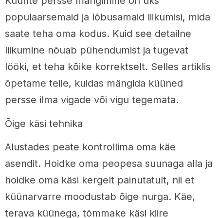
Küünte persse mängimine on üks
populaarsemaid ja lõbusamaid liikumisi, mida
saate teha oma kodus. Kuid see detailne
liikumine nõuab pühendumist ja tugevat
lööki, et teha kõike korrektselt. Selles artiklis
õpetame teile, kuidas mängida küüned
persse ilma vigade või vigu tegemata.
Õige käsi tehnika
Alustades peate kontrollima oma käe
asendit. Hoidke oma peopesa suunaga alla ja
hoidke oma käsi kergelt painutatult, nii et
küünarvarre moodustab õige nurga. Käe,
terava küünega, tõmmake käsi kiire