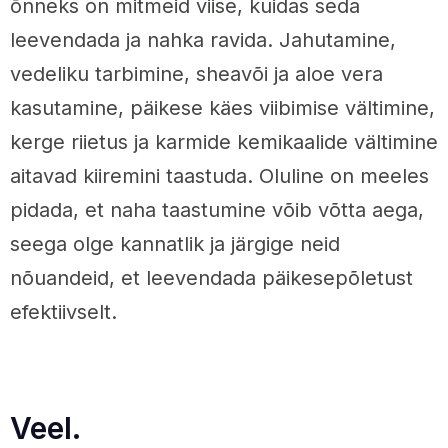
õnneks on mitmeid viise, kuidas seda
leevendada ja nahka ravida. Jahutamine,
vedeliku tarbimine, sheavõi ja aloe vera
kasutamine, päikese käes viibimise vältimine,
kerge riietus ja karmide kemikaalide vältimine
aitavad kiiremini taastuda. Oluline on meeles
pidada, et naha taastumine võib võtta aega,
seega olge kannatlik ja järgige neid
nõuandeid, et leevendada päikesepõletust
efektiivselt.
Veel.