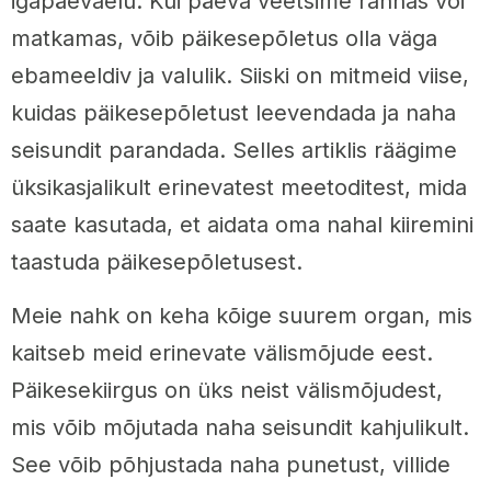
igapäevaelu. Kui päeva veetsime rannas või
matkamas, võib päikesepõletus olla väga
ebameeldiv ja valulik. Siiski on mitmeid viise,
kuidas päikesepõletust leevendada ja naha
seisundit parandada. Selles artiklis räägime
üksikasjalikult erinevatest meetoditest, mida
saate kasutada, et aidata oma nahal kiiremini
taastuda päikesepõletusest.
Meie nahk on keha kõige suurem organ, mis
kaitseb meid erinevate välismõjude eest.
Päikesekiirgus on üks neist välismõjudest,
mis võib mõjutada naha seisundit kahjulikult.
See võib põhjustada naha punetust, villide