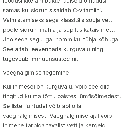
looduslikke antibakteriaalseid omadusi,
samas kui sidrun sisaldab C-vitamiini.
Valmistamiseks sega klaasitäis sooja vett,
poole sidruni mahla ja supilusikatäis mett.
Joo seda segu igal hommikul tühja kõhuga.
See aitab leevendada kurguvalu ning
tugevdab immuunsüsteemi.
Vaegnälgimise tegemine
Kui inimesel on kurguvalu, võib see olla
tingitud külma tõttu paistes lümfisõlmedest.
Sellistel juhtudel võib abi olla
vaegnälgimisest. Vaegnälgimise ajal võib
inimene tarbida tavalist vett ja kergeid