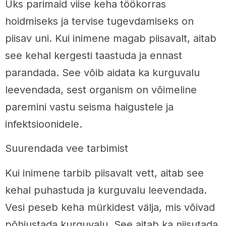
Üks parimaid viise keha töökorras
hoidmiseks ja tervise tugevdamiseks on
piisav uni. Kui inimene magab piisavalt, aitab
see kehal kergesti taastuda ja ennast
parandada. See võib aidata ka kurguvalu
leevendada, sest organism on võimeline
paremini vastu seisma haigustele ja
infektsioonidele.
Suurendada vee tarbimist
Kui inimene tarbib piisavalt vett, aitab see
kehal puhastuda ja kurguvalu leevendada.
Vesi peseb keha mürkidest välja, mis võivad
põhjustada kurguvalu. See aitab ka niisutada