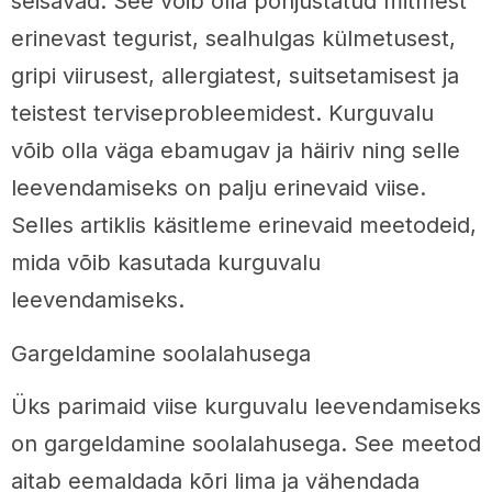
seisavad. See võib olla põhjustatud mitmest
erinevast tegurist, sealhulgas külmetusest,
gripi viirusest, allergiatest, suitsetamisest ja
teistest terviseprobleemidest. Kurguvalu
võib olla väga ebamugav ja häiriv ning selle
leevendamiseks on palju erinevaid viise.
Selles artiklis käsitleme erinevaid meetodeid,
mida võib kasutada kurguvalu
leevendamiseks.
Gargeldamine soolalahusega
Üks parimaid viise kurguvalu leevendamiseks
on gargeldamine soolalahusega. See meetod
aitab eemaldada kõri lima ja vähendada