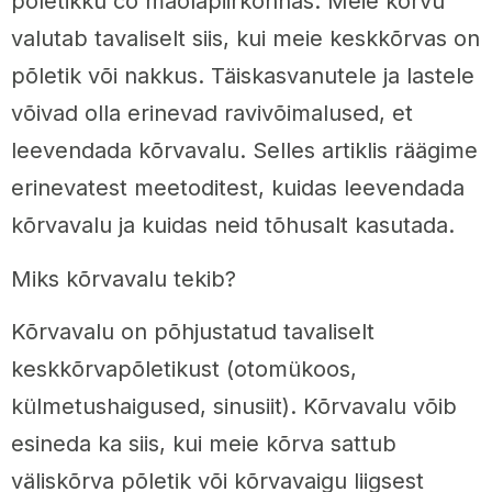
põletikku co maolapiirkonnas. Meie kõrvu
valutab tavaliselt siis, kui meie keskkõrvas on
põletik või nakkus. Täiskasvanutele ja lastele
võivad olla erinevad ravivõimalused, et
leevendada kõrvavalu. Selles artiklis räägime
erinevatest meetoditest, kuidas leevendada
kõrvavalu ja kuidas neid tõhusalt kasutada.
Miks kõrvavalu tekib?
Kõrvavalu on põhjustatud tavaliselt
keskkõrvapõletikust (otomükoos,
külmetushaigused, sinusiit). Kõrvavalu võib
esineda ka siis, kui meie kõrva sattub
väliskõrva põletik või kõrvavaigu liigsest