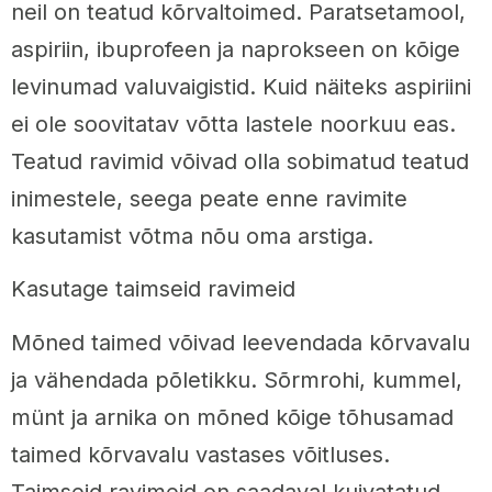
neil on teatud kõrvaltoimed. Paratsetamool,
aspiriin, ibuprofeen ja naprokseen on kõige
levinumad valuvaigistid. Kuid näiteks aspiriini
ei ole soovitatav võtta lastele noorkuu eas.
Teatud ravimid võivad olla sobimatud teatud
inimestele, seega peate enne ravimite
kasutamist võtma nõu oma arstiga.
Kasutage taimseid ravimeid
Mõned taimed võivad leevendada kõrvavalu
ja vähendada põletikku. Sõrmrohi, kummel,
münt ja arnika on mõned kõige tõhusamad
taimed kõrvavalu vastases võitluses.
Taimseid ravimeid on saadaval kuivatatud,