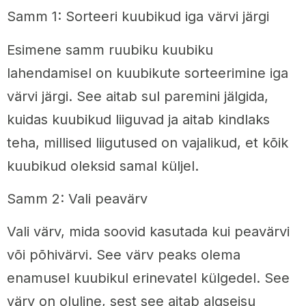
Samm 1: Sorteeri kuubikud iga värvi järgi
Esimene samm ruubiku kuubiku
lahendamisel on kuubikute sorteerimine iga
värvi järgi. See aitab sul paremini jälgida,
kuidas kuubikud liiguvad ja aitab kindlaks
teha, millised liigutused on vajalikud, et kõik
kuubikud oleksid samal küljel.
Samm 2: Vali peavärv
Vali värv, mida soovid kasutada kui peavärvi
või põhivärvi. See värv peaks olema
enamusel kuubikul erinevatel külgedel. See
värv on oluline, sest see aitab algseisu