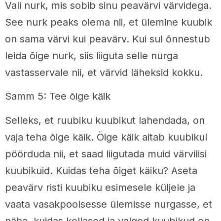
Vali nurk, mis sobib sinu peavärvi värvidega.
See nurk peaks olema nii, et ülemine kuubik
on sama värvi kui peavärv. Kui sul õnnestub
leida õige nurk, siis liiguta selle nurga
vastasservale nii, et värvid läheksid kokku.
Samm 5: Tee õige käik
Selleks, et ruubiku kuubikut lahendada, on
vaja teha õige käik. Õige käik aitab kuubikul
pöörduda nii, et saad liigutada muid värvilisi
kuubikuid. Kuidas teha õiget käiku? Aseta
peavärv risti kuubiku esimesele küljele ja
vaata vasakpoolsesse ülemisse nurgasse, et
näha, kuidas kollased ja valged kuubikud on