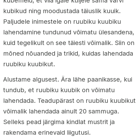
kubemeid, et viia igale küljele sama värvi
kubikud ning moodustada täiuslik kuuik.
Paljudele inimestele on ruubiku kuubiku
lahendamine tundunud võimatu ülesandena,
kuid tegelikult on see täiesti võimalik. Siin on
mõned nõuanded ja trikid, kuidas lahendada
ruubiku kuubikut.
Alustame algusest. Ära lähe paanikasse, kui
tundub, et ruubiku kuubik on võimatu
lahendada. Teadupärast on ruubiku kuubikut
võimalik lahendada ainult 20 sammuga.
Selleks pead järgima kindlat mustrit ja
rakendama erinevaid liigutusi.