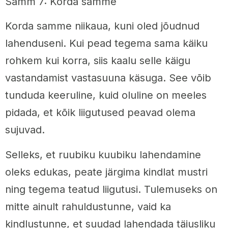
Samm 7: Korda samme
Korda samme niikaua, kuni oled jõudnud
lahenduseni. Kui pead tegema sama käiku
rohkem kui korra, siis kaalu selle käigu
vastandamist vastasuuna käsuga. See võib
tunduda keeruline, kuid oluline on meeles
pidada, et kõik liigutused peavad olema
sujuvad.
Selleks, et ruubiku kuubiku lahendamine
oleks edukas, peate järgima kindlat mustri
ning tegema teatud liigutusi. Tulemuseks on
mitte ainult rahuldustunne, vaid ka
kindlustunne, et suudad lahendada täiusliku