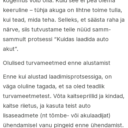
kogemus võib olla. Kuid see ei pea olema
keeruline – tühja akuga on lihtne toime tulla,
kui tead, mida teha. Selleks, et säästa raha ja
närve, siis tutvustame teile nüüd samm-
sammult protsessi “Kuidas laadida auto
akut”.
Olulised turvameetmed enne alustamist
Enne kui alustad laadimisprotsessiga, on
väga oluline tagada, et sa oled teadlik
turvameetmetest. Võta kaitseprillid ja kindad,
kaitse riietus, ja kasuta teist auto
lisaseadmete (nt tõmbe- või akulaadijat)
ühendamisel vanu pingeid enne ühendamist.