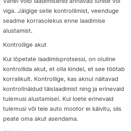
Vahel võib laadimisliinid annavad lühise või
viga. Jälgige selle kontrollimist, veenduge
seadme korrasolekus enne laadimise
alustamist.
Kontrollige akut
Kui lõpetate laadimisprotsessi, on oluline
kontrollida akut, et olla kindel, et see töötab
korralikult. Kontrollige, kas aknul näitavad
kontrollnäidud täislaadimist ning ja erinevaid
tulemusi alustamisel. Kui loete erinevaid
tulemusi või teie auto mootor ei käivitu, siis
peate oma akut asendama.