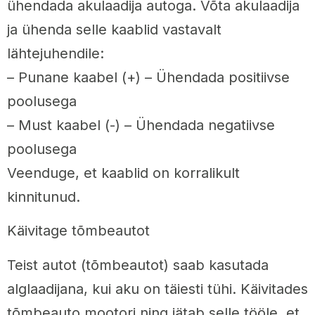
ühendada akulaadija autoga. Võta akulaadija
ja ühenda selle kaablid vastavalt
lähtejuhendile:
– Punane kaabel (+) – Ühendada positiivse
poolusega
– Must kaabel (-) – Ühendada negatiivse
poolusega
Veenduge, et kaablid on korralikult
kinnitunud.
Käivitage tõmbeautot
Teist autot (tõmbeautot) saab kasutada
alglaadijana, kui aku on täiesti tühi. Käivitades
tõmbeauto mootori ning jätab selle tööle, et