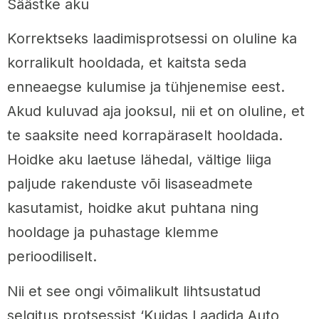
Säästke aku
Korrektseks laadimisprotsessi on oluline ka
korralikult hooldada, et kaitsta seda
enneaegse kulumise ja tühjenemise eest.
Akud kuluvad aja jooksul, nii et on oluline, et
te saaksite need korrapäraselt hooldada.
Hoidke aku laetuse lähedal, vältige liiga
paljude rakenduste või lisaseadmete
kasutamist, hoidke akut puhtana ning
hooldage ja puhastage klemme
perioodiliselt.
Nii et see ongi võimalikult lihtsustatud
selgitus protsessist ‘Kuidas Laadida Auto