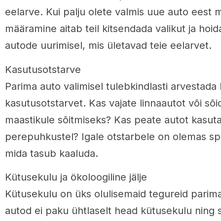
eelarve. Kui palju olete valmis uue auto eest
määramine aitab teil kitsendada valikut ja hoida
autode uurimisel, mis ületavad teie eelarvet.
Kasutusotstarve
Parima auto valimisel tulebkindlasti arvestada 
kasutusotstarvet. Kas vajate linnaautot või sõi
maastikule sõitmiseks? Kas peate autot kasuta
perepuhkustel? Igale otstarbele on olemas sp
mida tasub kaaluda.
Kütusekulu ja ökoloogiline jälje
Kütusekulu on üks olulisemaid tegureid parima 
autod ei paku ühtlaselt head kütusekulu ning 