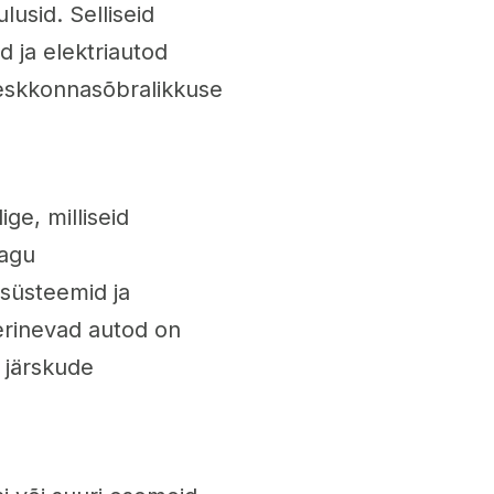
lusid. Selliseid
d ja elektriautod
keskkonnasõbralikkuse
ge, milliseid
nagu
süsteemid ja
erinevad autod on
s järskude