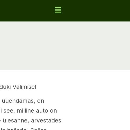
uki Valimisel
ot uuendamas, on
i see, milline auto on
ne ülesanne, arvestades