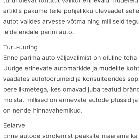
turul olevat tohutut valikut erinevaid mudeleid
artiklis pakume teile põhjalikku ülevaadet sell
autot valides arvesse võtma ning milliseid tegu
leida endale parim auto.
Turu-uuring
Enne parima auto väljavalimist on oluline teha 
Uurige erinevate automarkide ja mudelite kohta
vaadates autofoorumeid ja konsulteerides sõp
pereliikmetega, kes omavad juba teatud brändi 
mõista, millised on erinevate autode plussid ja
on nende hinnavahemikud.
Eelarve
Enne autode võrdlemist peaksite määrama ka 