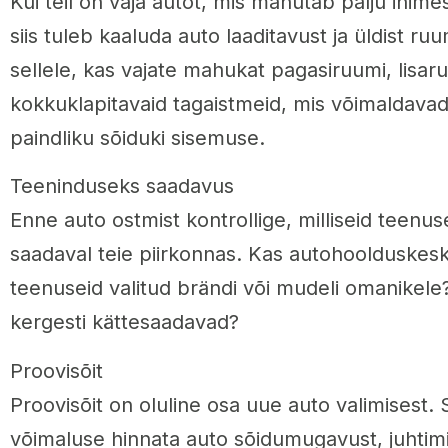
Kui teil on vaja autot, mis mahutab palju inime
siis tuleb kaaluda auto laaditavust ja üldist r
sellele, kas vajate mahukat pagasiruumi, lisaruu
kokkuklapitavaid tagaistmeid, mis võimaldavad 
paindliku sõiduki sisemuse.
Teeninduseks saadavus
Enne auto ostmist kontrollige, milliseid teenus
saadaval teie piirkonnas. Kas autohoolduske
teenuseid valitud brändi või mudeli omanikel
kergesti kättesaadavad?
Proovisõit
Proovisõit on oluline osa uue auto valimisest.
võimaluse hinnata auto sõidumugavust, juhtimi