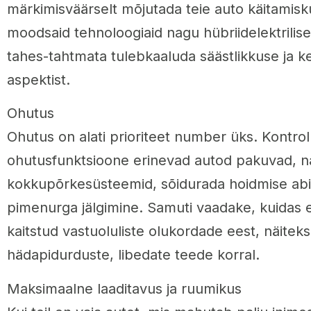
märkimisväärselt mõjutada teie auto käitamisku
moodsaid tehnoloogiaid nagu hübriidelektrilise
tahes-tahtmata tulebkaaluda säästlikkuse ja 
aspektist.
Ohutus
Ohutus on alati prioriteet number üks. Kontrolli
ohutusfunktsioone erinevad autod pakuvad, 
kokkupõrkesüsteemid, sõidurada hoidmise abi
pimenurga jälgimine. Samuti vaadake, kuidas 
kaitstud vastuoluliste olukordade eest, näitek
hädapidurduste, libedate teede korral.
Maksimaalne laaditavus ja ruumikus