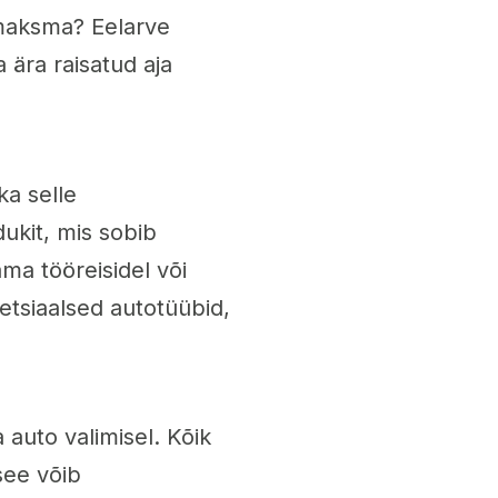
 maksma? Eelarve
 ära raisatud aja
ka selle
dukit, mis sobib
ma tööreisidel või
etsiaalsed autotüübid,
auto valimisel. Kõik
see võib