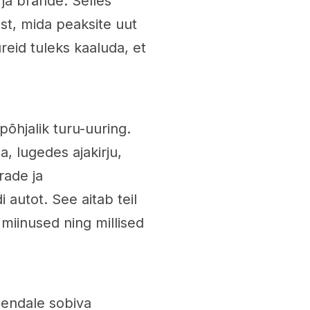
 ja brände. Selles
est, mida peaksite uut
reid tuleks kaaluda, et
põhjalik turu-uuring.
, lugedes ajakirju,
rade ja
autot. See aitab teil
 miinused ning millised
endale sobiva