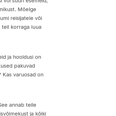
si või suuri esemeid,
uumikust. Mõelge
mi reisijatele või
teil korraga luua
eid ja hooldusi on
skused pakuvad
e? Kas varuosad on
 See annab teile
svõimekust ja kõiki