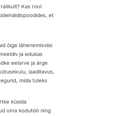
alikult? Kas rool
ideinäidispoodides, et
id õige lähenemisviisi
 meeldiv ja edukas
dke eelarve ja ärge
kütusekulu, laaditavus,
tegurid, mida tuleks
rtke küsida
inud oma kodutöö ning