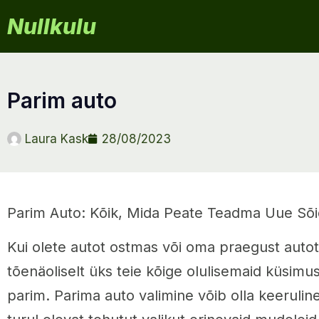
Nullkulu
parim auto
Laura Kask
28/08/2023
Parim Auto: Kõik, Mida Peate Teadma Uue Sõid
Kui olete autot ostmas või oma praegust aut
tõenäoliselt üks teie kõige olulisemaid küsimus
parim. Parima auto valimine võib olla keeruli