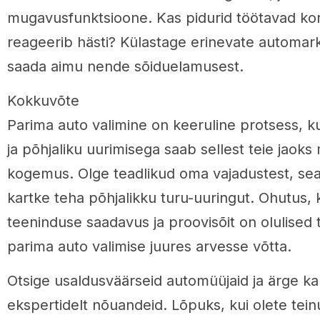
mugavusfunktsioone. Kas pidurid töötavad korr
reageerib hästi? Külastage erinevate automark
saada aimu nende sõiduelamusest.
Kokkuvõte
Parima auto valimine on keeruline protsess, ku
ja põhjaliku uurimisega saab sellest teie jaoks
kogemus. Olge teadlikud oma vajadustest, sea
kartke teha põhjalikku turu-uuringut. Ohutus, 
teeninduse saadavus ja proovisõit on olulised 
parima auto valimise juures arvesse võtta.
Otsige usaldusväärseid automüüjaid ja ärge ka
ekspertidelt nõuandeid. Lõpuks, kui olete te