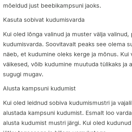
mõeldud just beebikampsuni jaoks.
Kasuta sobivat kudumisvarda
Kui oled lõnga valinud ja muster välja valinud,
kudumisvarda. Soovitavalt peaks see olema su
näeb, et kudumine oleks kerge ja mõnus. Kui
väikesed, võib kudumine muutuda tülikaks ja a
sugugi mugav.
Alusta kampsuni kudumist
Kui oled leidnud sobiva kudumismustri ja vajali
alustada kampsuni kudumist. Esmalt loo vardal
alusta kudumist mustri järgi. Kui oled kudunu