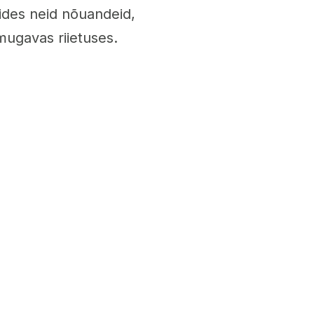
gides neid nõuandeid,
 mugavas riietuses.