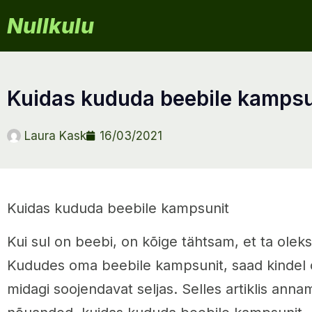
Nullkulu
kuidas kududa beebile kampsu
Laura Kask
16/03/2021
Kuidas kududa beebile kampsunit
Kui sul on beebi, on kõige tähtsam, et ta oleks
Kududes oma beebile kampsunit, saad kindel oll
midagi soojendavat seljas. Selles artiklis ann