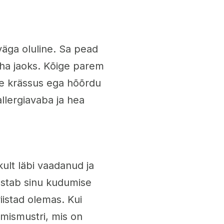
äga oluline. Sa pead
aha jaoks. Kõige parem
le krässus ega hõõrdu
llergiavaba ja hea
ult läbi vaadanud ja
vastab sinu kudumise
iistad olemas. Kui
umismustri, mis on