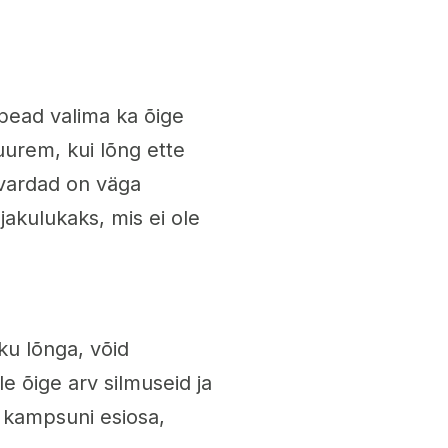
 pead valima ka õige
urem, kui lõng ette
 vardad on väga
jakulukaks, mis ei ole
ku lõnga, võid
e õige arv silmuseid ja
d kampsuni esiosa,