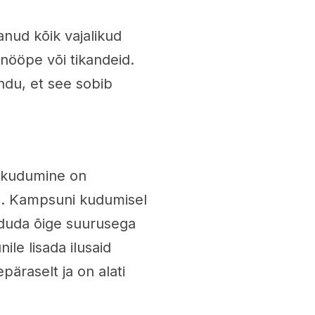
nud kõik vajalikud
 nööpe või tikandeid.
ndu, et see sobib
i kudumine on
s. Kampsuni kudumisel
kududa õige suurusega
le lisada ilusaid
äraselt ja on alati