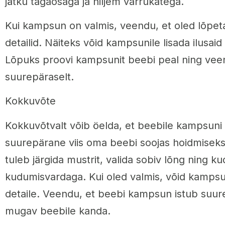
jätku tagaosaga ja hiljem varrukatega.
Kui kampsun on valmis, veendu, et oled lõpeta
detailid. Näiteks võid kampsunile lisada ilusaid
Lõpuks proovi kampsunit beebi peal ning vee
suurepäraselt.
Kokkuvõte
Kokkuvõtvalt võib öelda, et beebile kampsun
suurepärane viis oma beebi soojas hoidmisek
tuleb järgida mustrit, valida sobiv lõng ning 
kudumisvardaga. Kui oled valmis, võid kampsuni
detaile. Veendu, et beebi kampsun istub suurep
mugav beebile kanda.