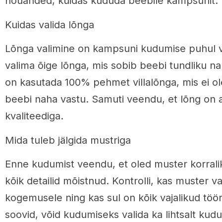
nõuanded, kuidas kududa beebile kampsunit.
Kuidas valida lõnga
Lõnga valimine on kampsuni kudumise puhul v
valima õige lõnga, mis sobib beebi tundliku n
on kasutada 100% pehmet villalõnga, mis ei o
beebi naha vastu. Samuti veendu, et lõng on a
kvaliteediga.
Mida tuleb jälgida mustriga
Enne kudumist veendu, et oled muster korralik
kõik detailid mõistnud. Kontrolli, kas muster 
kogemusele ning kas sul on kõik vajalikud töör
soovid, võid kudumiseks valida ka lihtsalt kud