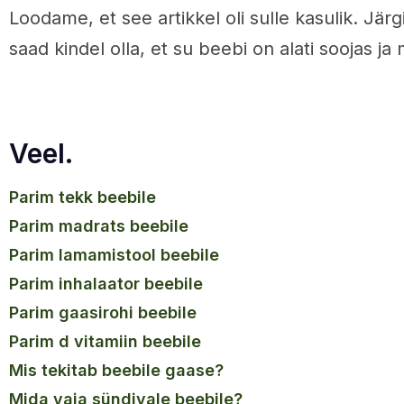
Loodame, et see artikkel oli sulle kasulik. Jär
saad kindel olla, et su beebi on alati soojas ja
Veel.
parim tekk beebile
parim madrats beebile
parim lamamistool beebile
parim inhalaator beebile
parim gaasirohi beebile
parim d vitamiin beebile
mis tekitab beebile gaase?
mida vaja sündivale beebile?