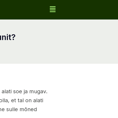
nit?
 alati soe ja mugav.
a, et tal on alati
ame sulle mõned