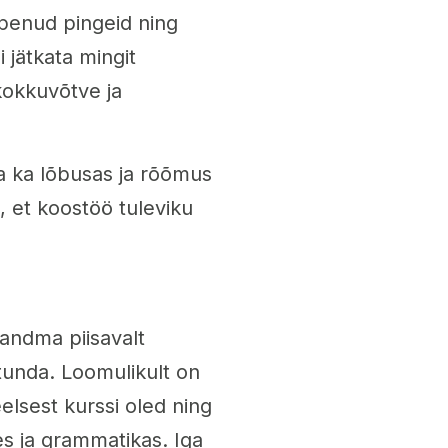
ppenud pingeid ning
i jätkata mingit
kokkuvõtve ja
ta ka lõbusas ja rõõmus
, et koostöö tuleviku
 andma piisavalt
 tunda. Loomulikult on
eelsest kurssi oled ning
s ja grammatikas. Iga