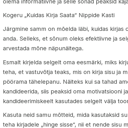
olema informatiivne ja selle sõnad peaksid kaja
Kogeru „Kuidas Kirja Saata“ Nippide Kasti
Järgmine samm on mõelda läbi, kuidas kirjas
anda. Selleks, et sõnum oleks efektiivne ja sel
arvestada mõne näpunäitega.
Esmalt kirjelda selgelt oma eesmärki, miks kirj
teha, et vastuvõtja teaks, mis on kirja sisu ja m
pöörama tähelepanu. Näiteks kui sa tahad am
kandideerida, siis peaksid oma motivatsiooni ja 
kandideerimiskeelt kasutades selgelt välja to
Kasuta neid samu mõtteid, mida kasutaksid suu
teha kirjadele „hinge sisse“, nii et nende sis