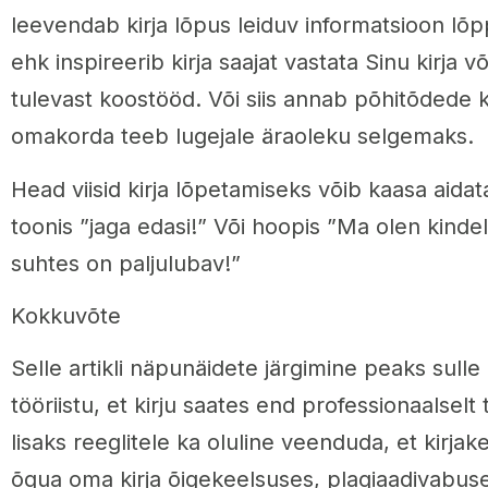
leevendab kirja lõpus leiduv informatsioon lõ
ehk inspireerib kirja saajat vastata Sinu kirja võ
tulevast koostööd. Või siis annab põhitõdede 
omakorda teeb lugejale äraoleku selgemaks.
Head viisid kirja lõpetamiseks võib kaasa aida
toonis ”jaga edasi!” Või hoopis ”Ma olen kindel
suhtes on paljulubav!”
Kokkuvõte
Selle artikli näpunäidete järgimine peaks sulle
tööriistu, et kirju saates end professionaalselt
lisaks reeglitele ka oluline veenduda, et kirjak
õgua oma kirja õigekeelsuses, plagiaadivabuse