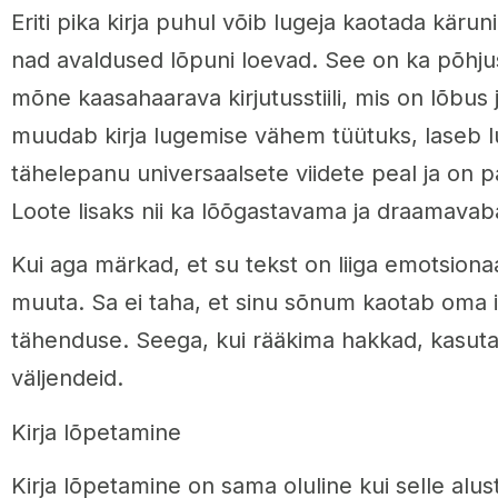
Eriti pika kirja puhul võib lugeja kaotada käruni
nad avaldused lõpuni loevad. See on ka põhju
mõne kaasahaarava kirjutusstiili, mis on lõbus 
muudab kirja lugemise vähem tüütuks, laseb l
tähelepanu universaalsete viidete peal ja on 
Loote lisaks nii ka lõõgastavama ja draamav
Kui aga märkad, et su tekst on liiga emotsiona
muuta. Sa ei taha, et sinu sõnum kaotab oma 
tähenduse. Seega, kui rääkima hakkad, kasuta
väljendeid.
Kirja lõpetamine
Kirja lõpetamine on sama oluline kui selle alus