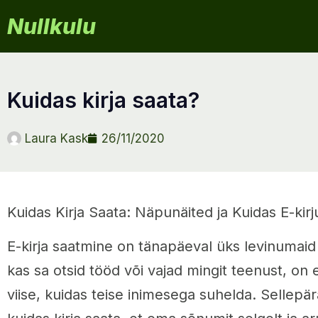
Nullkulu
kuidas kirja saata?
Laura Kask
26/11/2020
Kuidas Kirja Saata: Näpunäited ja Kuidas E-kirj
E-kirja saatmine on tänapäeval üks levinumaid 
kas sa otsid tööd või vajad mingit teenust, on
viise, kuidas teise inimesega suhelda. Sellepär