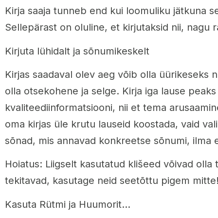
Kirja saaja tunneb end kui loomuliku jätkuna se
Sellepärast on oluline, et kirjutaksid nii, nagu r
Kirjuta lühidalt ja sõnumikeskelt
Kirjas saadaval olev aeg võib olla üürikeseks n
olla otsekohene ja selge. Kirja iga lause peak
kvaliteediinformatsiooni, nii et tema arusaamin
oma kirjas üle krutu lauseid koostada, vaid vali
sõnad, mis annavad konkreetse sõnumi, ilma et 
Hoiatus: Liigselt kasutatud klišeed võivad olla
tekitavad, kasutage neid seetõttu pigem mitte
Kasuta Rütmi ja Huumorit…