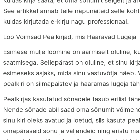
kuidas kirja saata, et oma sõnumit selgelt ja a
See artikkel annab teile näpunäiteid selle kohta
kuidas kirjutada e-kirju nagu professionaal.
Loo Võimsad Pealkirjad, mis Haaravad Lugeja
Esimese mulje loomine on äärmiselt oluline, ku
saatmisega. Sellepärast on oluline, et sinu kirj
esimeseks asjaks, mida sinu vastuvõtja näeb. 
pealkiri on silmapaistev ja haaramas lugeja tä
Pealkirjas kasutatud sõnadele tasub erilist tä
Nende sõnade abil saad oma sõnumit võimenda
sinu kiri oleks avatud ja loetud, siis kasuta peal
omapäraseid sõnu ja väljendeid ning eristu mas