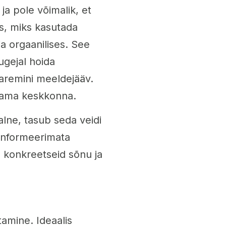
 ja pole võimalik, et
s, miks kasutada
ja orgaanilises. See
ugejal hoida
paremini meeldejääv.
abama keskkonna.
alne, tasub seda veidi
informeerimata
 konkreetseid sõnu ja
tamine. Ideaalis