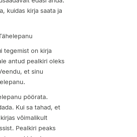
rusaadavalt edasi anda.
, kuidas kirja saata ja
 Tähelepanu
i tegemist on kirja
ale antud pealkiri oleks
Veendu, et sinu
helepanu.
helepanu pöörata.
da. Kui sa tahad, et
kirjas võimalikult
sist. Pealkiri peaks