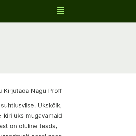
u Kirjutada Nagu Proff
suhtlusviise. Ükskõik,
 e-kiri üks mugavamaid
ast on oluline teada,