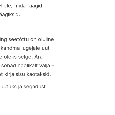
llele, mida räägid.
äägiksid.
ing seetõttu on oluline
s kandma lugejale uut
e oleks selge. Ära
 sõnad hoolikalt välja –
kirja sisu kaotaksid.
 tüütuks ja segadust
!