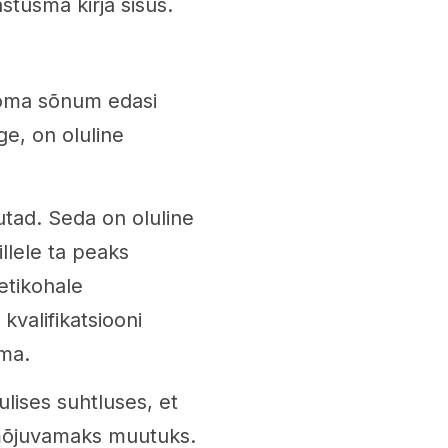
stusma kirja sisus.
 oma sõnum edasi
ge, on oluline
utad. Seda on oluline
illele ta peaks
etikohale
kvalifikatsiooni
oma.
lises suhtluses, et
u mõjuvamaks muutuks.