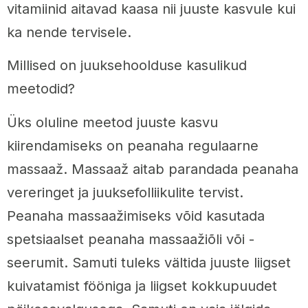
vitamiinid aitavad kaasa nii juuste kasvule kui
ka nende tervisele.
Millised on juuksehoolduse kasulikud
meetodid?
Üks oluline meetod juuste kasvu
kiirendamiseks on peanaha regulaarne
massaaž. Massaaž aitab parandada peanaha
vereringet ja juuksefolliikulite tervist.
Peanaha massaažimiseks võid kasutada
spetsiaalset peanaha massaažiõli või -
seerumit. Samuti tuleks vältida juuste liigset
kuivatamist fööniga ja liigset kokkupuudet