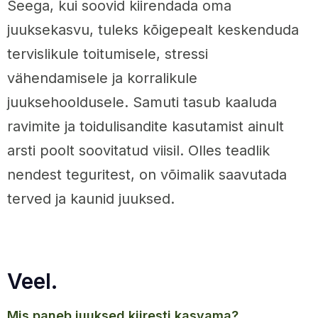
Seega, kui soovid kiirendada oma
juuksekasvu, tuleks kõigepealt keskenduda
tervislikule toitumisele, stressi
vähendamisele ja korralikule
juuksehooldusele. Samuti tasub kaaluda
ravimite ja toidulisandite kasutamist ainult
arsti poolt soovitatud viisil. Olles teadlik
nendest teguritest, on võimalik saavutada
terved ja kaunid juuksed.
Veel.
mis paneb juuksed kiiresti kasvama?