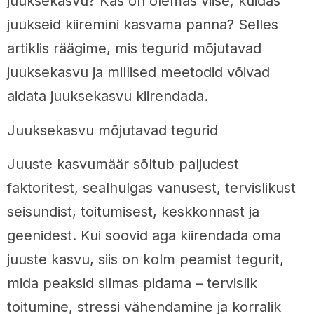
juuksekasvu? Kas on olemas viise, kuidas
juukseid kiiremini kasvama panna? Selles
artiklis räägime, mis tegurid mõjutavad
juuksekasvu ja millised meetodid võivad
aidata juuksekasvu kiirendada.
Juuksekasvu mõjutavad tegurid
Juuste kasvumäär sõltub paljudest
faktoritest, sealhulgas vanusest, tervislikust
seisundist, toitumisest, keskkonnast ja
geenidest. Kui soovid aga kiirendada oma
juuste kasvu, siis on kolm peamist tegurit,
mida peaksid silmas pidama – tervislik
toitumine, stressi vähendamine ja korralik