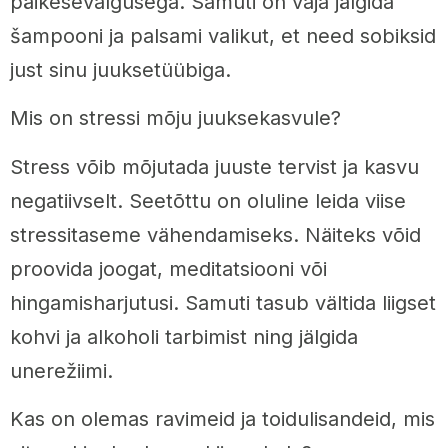
päikesevalgusega. Samuti on vaja jälgida
šampooni ja palsami valikut, et need sobiksid
just sinu juuksetüübiga.
Mis on stressi mõju juuksekasvule?
Stress võib mõjutada juuste tervist ja kasvu
negatiivselt. Seetõttu on oluline leida viise
stressitaseme vähendamiseks. Näiteks võid
proovida joogat, meditatsiooni või
hingamisharjutusi. Samuti tasub vältida liigset
kohvi ja alkoholi tarbimist ning jälgida
unerežiimi.
Kas on olemas ravimeid ja toidulisandeid, mis